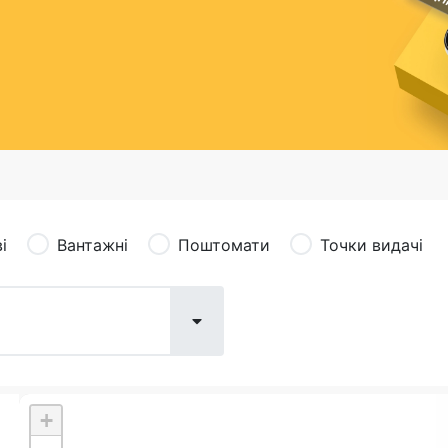
сація (рекламація)
Валютно-обмінні операції
і
Вантажні
Поштомати
Точки видачі
+
Поштові послуги:
Фіна