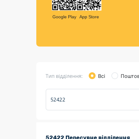
Компен
Листи та листівки
Google Play
App Store
Кур’єрська доставка
Паковання
Доставка з інтернет-магазинів
Доставка товарів для городу
Тип відділення:
Всі
Поштов
Розклад роботи:
52422 Пересувне відділення