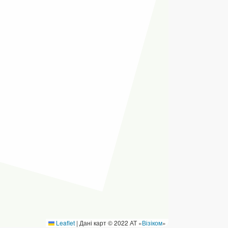
ермінові перекази
ерекази
омунальні та інші платежі
Leaflet
|
Дані карт © 2022 АТ «
Візіком
»