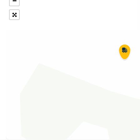
−
Укрпошта Експрес/тариф
Т
«Пріоритетний»
П
Укрпошта Стандарт/тариф «Базовий»
К
Доставка за межі України
Прийом вантажів