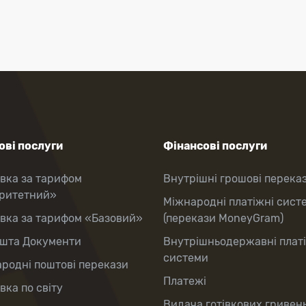
ві послуги
Фінансові послуги
вка за тарифом
Внутрішні грошові перека
оритетний»
Міжнародні платіжні сист
вка за тарифом «Базовий»
(перекази MoneyGram)
шта Документи
Внутрішньодержавні плат
системи
родні поштові перекази
Платежі
вка по світу
Видача готівкових гривень