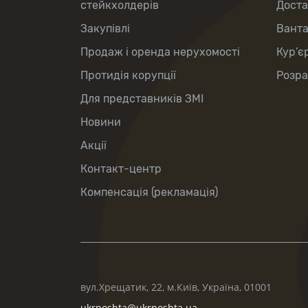
стейкхолдерів
Доста
Закупівлі
Вант
Продаж і оренда нерухомості
Кур’є
Протидія корупції
Розра
Для представників ЗМІ
Новини
Акції
Контакт-центр
Компенсація (рекламація)
вул.Хрещатик, 22, м.Київ, Україна, 01001
ukrposhta@ukrposhta.ua