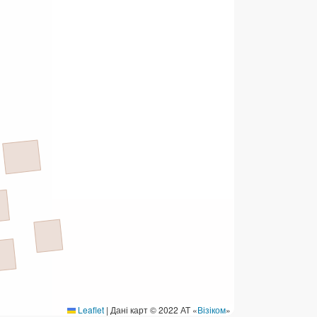
ермінові перекази
ерекази
омунальні та інші платежі
Leaflet
|
Дані карт © 2022 АТ «
Візіком
»