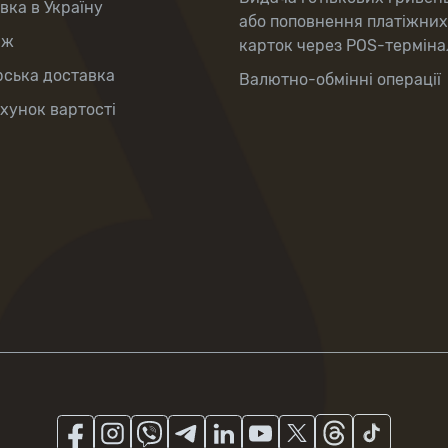
вка в Україну
або поповнення платіжних
аж
карток через POS-терміна
рська доставка
Валютно-обмінні операції
хунок вартості