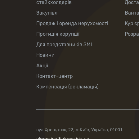
стейкхолдерів
Доста
Закупівлі
Вант
Продаж і оренда нерухомості
Кур’є
Протидія корупції
Розра
Для представників ЗМІ
Новини
Акції
Контакт-центр
Компенсація (рекламація)
вул.Хрещатик, 22, м.Київ, Україна, 01001
ukrposhta@ukrposhta.ua