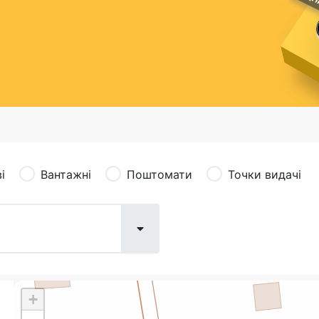
сація (рекламація)
Валютно-обмінні операції
і
Вантажні
Поштомати
Точки видачі
+
Поштові послуги:
Фіна