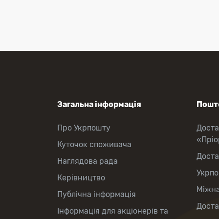
Міжнародні відправлення
Перекази коштів
Приймання платежів
Поповнення мобільного рахунку
Оформлення передплати на газети
та журнали
Зняття готівки з картки
Виплата пенсій та соціальних
допомог
Продаж товарів
Загальна інформація
Пошто
Про Укрпошту
Доста
«Прі
Куточок споживача
Доста
Наглядова рада
Укрпо
Керівництво
Міжна
Публічна інформація
Доста
Інформація для акціонерів та