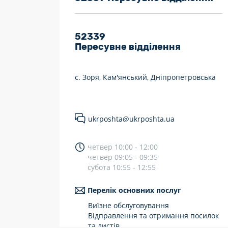
7 днів на тиждень
Працюють після 19:00
52339
Пересувне відділення
Працюють у вихідні
с. Зоря, Кам'янський, Дніпропетровська
ukrposhta@ukrposhta.ua
четвер 10:00 - 12:00
четвер 09:05 - 09:35
субота 10:55 - 12:55
Перелік основних послуг
Виїзне обслуговування
Відправлення та отримання посилок
та листів