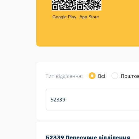
Компен
Листи та листівки
Google Play
App Store
Кур’єрська доставка
Паковання
Доставка з інтернет-магазинів
Доставка товарів для городу
Тип відділення:
Всі
Поштов
Розклад роботи:
52339 Пересувне відділення