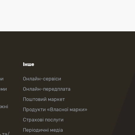
Інше
зи
Онлайн-сервіси
еми
Онлайн-передплата
Поштовий маркет
іжні
Продукти «Власної марки»
Страхові послуги
Періодичні медіа
 та/