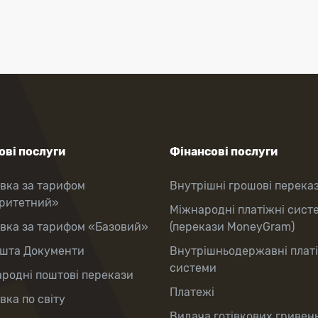
ві послуги
Фінансові послуги
вка за тарифом
Внутрішні грошові перека
оритетний»
Міжнародні платіжні сист
вка за тарифом «Базовий»
(перекази MoneyGram)
шта Документи
Внутрішньодержавні плат
системи
родні поштові перекази
Платежі
вка по світу
Видача готівкових гривень