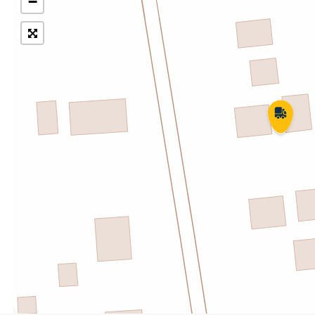
−
Укрпошта Експрес/тариф
Т
«Пріоритетний»
П
Укрпошта Стандарт/тариф «Базовий»
К
Доставка за межі України
Прийом вантажів