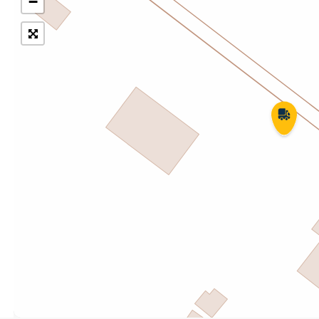
−
Укрпошта Експрес/тариф
Т
«Пріоритетний»
П
Укрпошта Стандарт/тариф «Базовий»
К
Доставка за межі України
Прийом вантажів