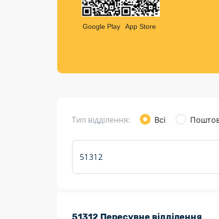
Компен
Листи та листівки
Google Play
App Store
Кур’єрська доставка
Паковання
Доставка з інтернет-магазинів
Доставка товарів для городу
Тип відділення:
Всі
Поштов
Розклад роботи:
51312 Пересувне відділення