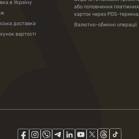
вка в Україну
або поповнення платіжних
аж
карток через POS-терміна
рська доставка
Валютно-обмінні операції
хунок вартості