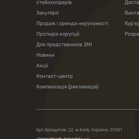
стейкхолдерів
Доста
Закупівлі
Вант
Продаж і оренда нерухомості
Кур’є
Протидія корупції
Розра
Для представників ЗМІ
Новини
Акції
Контакт-центр
Компенсація (рекламація)
вул.Хрещатик, 22, м.Київ, Україна, 01001
ukrposhta@ukrposhta.ua