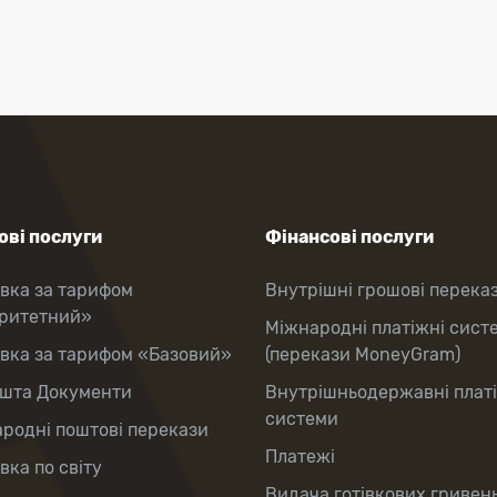
ві послуги
Фінансові послуги
вка за тарифом
Внутрішні грошові перека
оритетний»
Міжнародні платіжні сист
вка за тарифом «Базовий»
(перекази MoneyGram)
шта Документи
Внутрішньодержавні плат
системи
родні поштові перекази
Платежі
вка по світу
Видача готівкових гривень