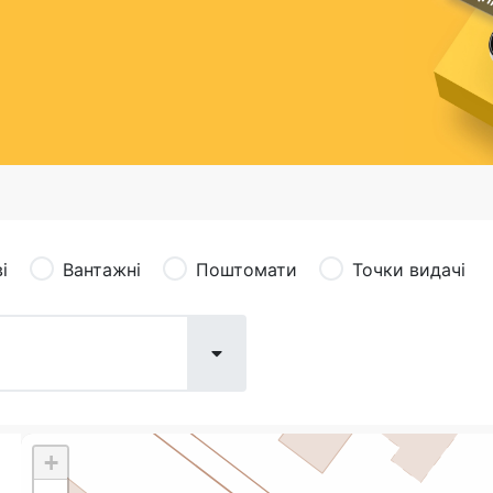
сація (рекламація)
Валютно-обмінні операції
і
Вантажні
Поштомати
Точки видачі
+
Поштові послуги:
Фіна