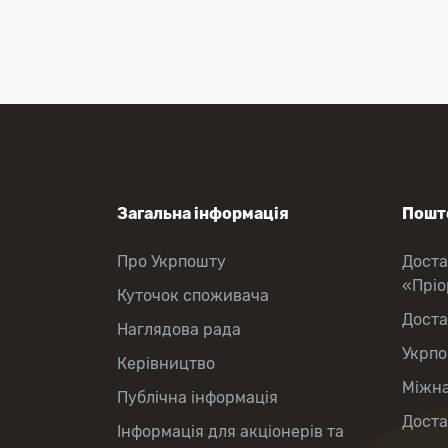
Перекази коштів
Приймання платежів
Поповнення мобільного рахунку
Оформлення передплати на газети
та журнали
Зняття готівки з картки
Виплата пенсій та соціальних
допомог
Продаж товарів
Загальна інформація
Пошто
Про Укрпошту
Доста
«Прі
Куточок споживача
Доста
Наглядова рада
Укрпо
Керівництво
Міжна
Публічна інформація
Доста
Інформація для акціонерів та