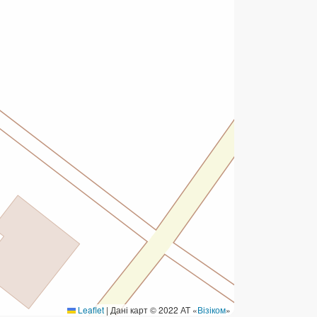
ермінові перекази
ерекази
омунальні та інші платежі
Leaflet
|
Дані карт © 2022 АТ «
Візіком
»