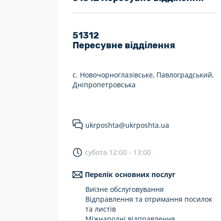
7 днів на тиждень
Працюють після 19:00
51312
Пересувне відділення
Працюють у вихідні
с. Новочорноглазівське, Павлоградський,
Дніпропетровська
ukrposhta@ukrposhta.ua
субота 12:00 - 13:00
Перелік основних послуг
Виїзне обслуговування
Відправлення та отримання посилок
та листів
Міжнародні відправлення