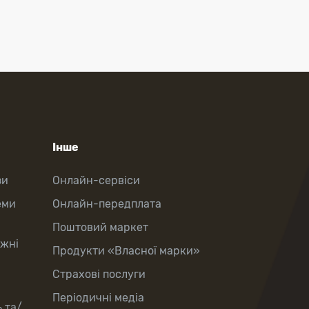
Інше
зи
Онлайн-сервіси
еми
Онлайн-передплата
Поштовий маркет
іжні
Продукти «Власної марки»
Страхові послуги
Періодичні медіа
 та/