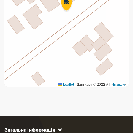
Leaflet
|
Дані карт © 2022 АТ «
Візіком
»
Загальна інформація