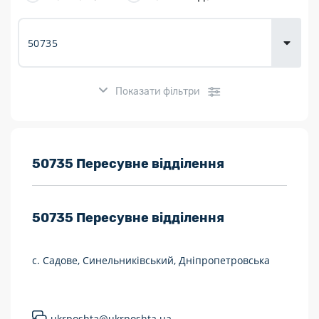
товарів для
городу
Показати фільтри
Розклад роботи:
50735 Пересувне відділення
7 днів на тиждень
50735
Пересувне відділення
Працюють після 19:00
Працюють у вихідні
с. Садове, Синельниківський, Дніпропетровська
Поштові послуги:
Укрпошта Експрес/тариф «Пріоритетний»
ukrposhta@ukrposhta.ua