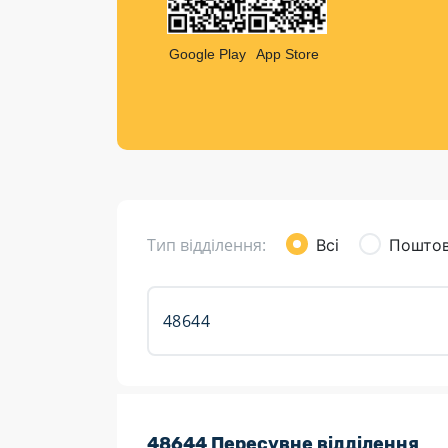
Компен
Листи та листівки
Google Play
App Store
Кур’єрська доставка
Паковання
Доставка з інтернет-магазинів
Доставка товарів для городу
Тип відділення:
Всі
Поштов
Розклад роботи:
48644 Пересувне відділення