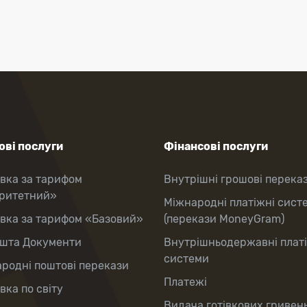
ві послуги
Фінансові послуги
вка за тарифом
Внутрішні грошові перека
оритетний»
Міжнародні платіжні сист
вка за тарифом «Базовий»
(перекази MoneyGram)
шта Документи
Внутрішньодержавні плат
системи
родні поштові перекази
Платежі
вка по світу
Видача готівкових гривень