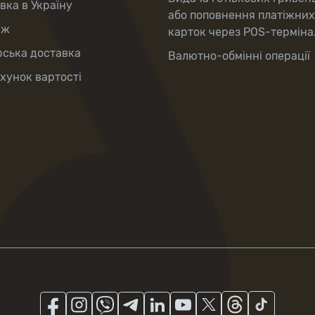
вка в Україну
або поповнення платіжних
аж
карток через POS-терміна
рська доставка
Валютно-обмінні операції
хунок вартості