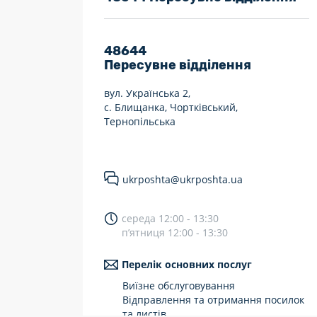
7 днів на тиждень
Працюють після 19:00
48644
Пересувне відділення
Працюють у вихідні
вул. Українська 2,
с. Блищанка, Чортківський,
Тернопільська
ukrposhta@ukrposhta.ua
середа 12:00 - 13:30
п’ятниця 12:00 - 13:30
Перелік основних послуг
Виїзне обслуговування
Відправлення та отримання посилок
та листів