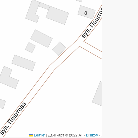
ермінові перекази
ерекази
омунальні та інші платежі
Leaflet
|
Дані карт © 2022 АТ «
Візіком
»