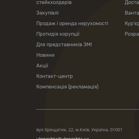
стейкхолдерів
Доста
Закупівлі
Вант
Продаж і оренда нерухомості
Кур’є
Протидія корупції
Розра
Для представників ЗМІ
Новини
Акції
Контакт-центр
Компенсація (рекламація)
вул.Хрещатик, 22, м.Київ, Україна, 01001
ukrposhta@ukrposhta.ua