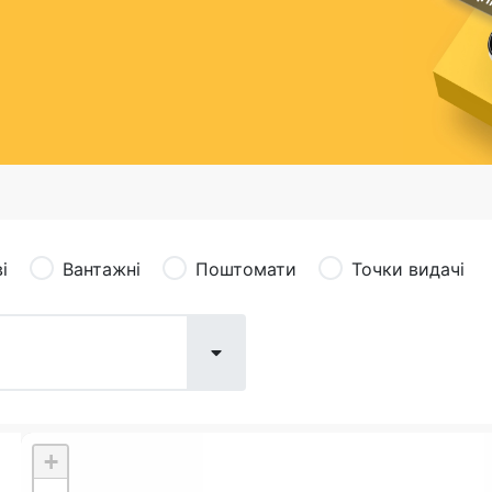
сація (рекламація)
Валютно-обмінні операції
і
Вантажні
Поштомати
Точки видачі
+
Поштові послуги:
Фіна