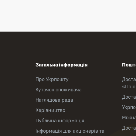
Міжнародні відправлення
Перекази коштів
Приймання платежів
Поповнення мобільного рахунку
Оформлення передплати на газети
та журнали
Зняття готівки з картки
Виплата пенсій та соціальних
допомог
Продаж товарів
Загальна інформація
Пошто
Про Укрпошту
Доста
«Прі
Куточок споживача
Доста
Наглядова рада
Укрпо
Керівництво
Міжна
Публічна інформація
Доста
Інформація для акціонерів та