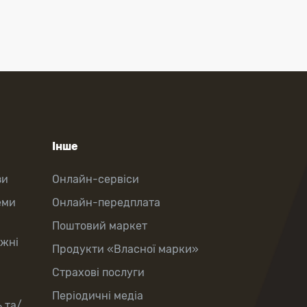
Інше
зи
Онлайн-сервіси
еми
Онлайн-передплата
Поштовий маркет
іжні
Продукти «Власної марки»
Страхові послуги
Періодичні медіа
 та/