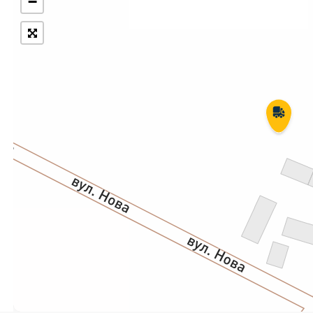
−
Укрпошта Експрес/тариф
Т
«Пріоритетний»
П
Укрпошта Стандарт/тариф «Базовий»
К
Доставка за межі України
Прийом вантажів