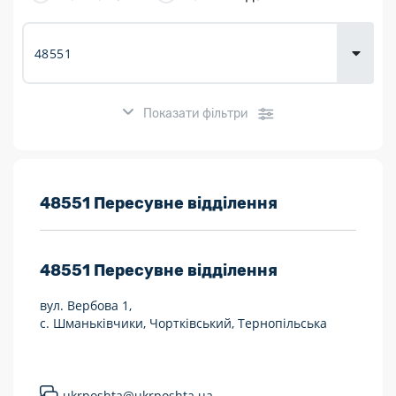
товарів для
городу
Показати фільтри
Розклад роботи:
48551 Пересувне відділення
7 днів на тиждень
48551
Пересувне відділення
Працюють після 19:00
вул. Вербова 1,
Працюють у вихідні
с. Шманьківчики, Чортківський, Тернопільська
Поштові послуги:
Укрпошта Експрес/тариф «Пріоритетний»
ukrposhta@ukrposhta.ua