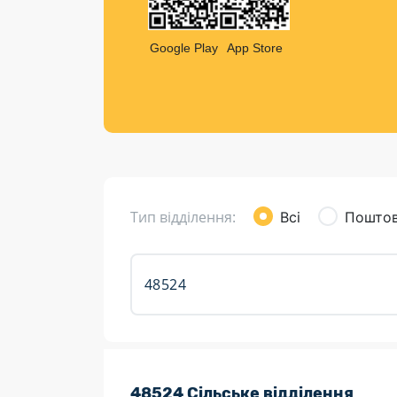
Компен
Листи та листівки
Google Play
App Store
Кур’єрська доставка
Паковання
Доставка з інтернет-магазинів
Доставка товарів для городу
Тип відділення:
Всі
Поштов
Розклад роботи:
48524 Сільське відділення