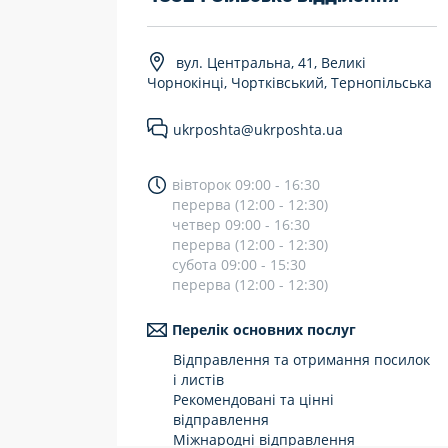
7 днів на тиждень
вул. Центральна, 41, Великі
Працюють після 19:00
Чорнокінці, Чортківський, Тернопільська
Працюють у вихідні
ukrposhta@ukrposhta.ua
вівторок 09:00 - 16:30
перерва (12:00 - 12:30)
четвер 09:00 - 16:30
перерва (12:00 - 12:30)
субота 09:00 - 15:30
перерва (12:00 - 12:30)
Перелік основних послуг
Відправлення та отримання посилок
і листів
Рекомендовані та цінні
відправлення
Міжнародні відправлення