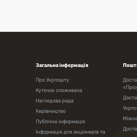
Перекази коштів
Приймання платежів
Поповнення мобільного рахунку
Оформлення передплати на газети
та журнали
Послуги страхування
Операції з карткою: поповнення/
зняття готівки
Виплата пенсій та соціальних
допомог
Продаж товарів
Загальна інформація
Пошто
Продаж марок та паковання
Про Укрпошту
Доста
«Прі
Куточок споживача
Доста
Наглядова рада
Укрпо
Керівництво
Міжна
Публічна інформація
Доста
Інформація для акціонерів та