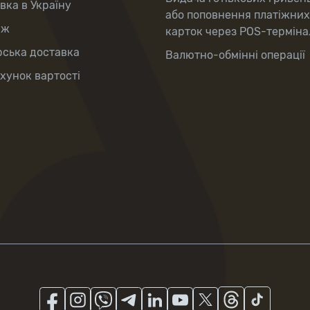
вка в Україну
або поповнення платіжних
аж
карток через POS-терміна
рська доставка
Валютно-обмінні операції
хунок вартості