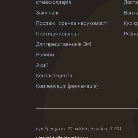
стейкхолдерів
Доста
Закупівлі
Вант
Продаж і оренда нерухомості
Кур’є
Протидія корупції
Розра
Для представників ЗМІ
Новини
Акції
Контакт-центр
Компенсація (рекламація)
вул.Хрещатик, 22, м.Київ, Україна, 01001
ukrposhta@ukrposhta.ua