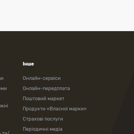
Інше
зи
Онлайн-сервіси
еми
Онлайн-передплата
Поштовий маркет
іжні
Продукти «Власної марки»
Страхові послуги
Періодичні медіа
 та/