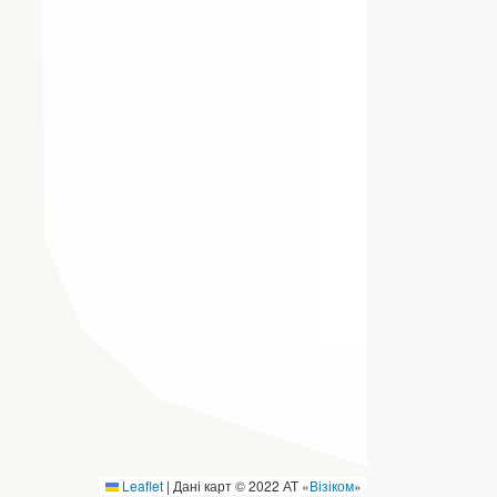
ермінові перекази
ерекази
омунальні та інші платежі
Leaflet
|
Дані карт © 2022 АТ «
Візіком
»