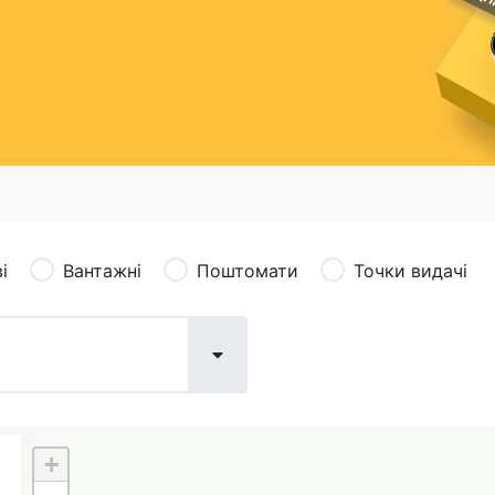
сація (рекламація)
Валютно-обмінні операції
і
Вантажні
Поштомати
Точки видачі
+
Поштові послуги:
Фіна