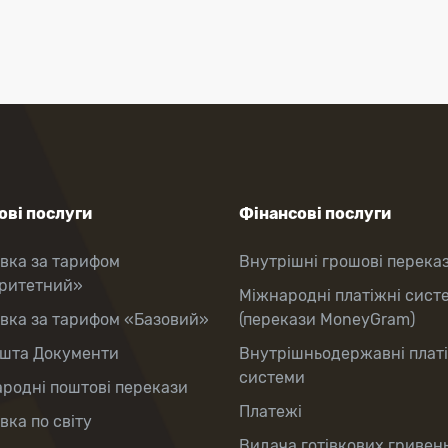
ві послуги
Фінансові послуги
вка за тарифом
Внутрішні грошові перека
оритетний»
Міжнародні платіжні сист
вка за тарифом «Базовий»
(перекази MoneyGram)
шта Документи
Внутрішньодержавні плат
системи
родні поштові перекази
Платежі
вка по світу
Видача готівкових гривень