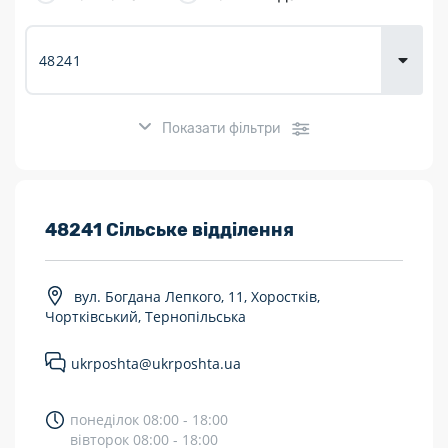
товарів для
городу
Показати фільтри
Розклад роботи:
48241 Сільське відділення
7 днів на тиждень
вул. Богдана Лепкого, 11, Хоростків,
Працюють після 19:00
Чортківський, Тернопільська
Працюють у вихідні
ukrposhta@ukrposhta.ua
Поштові послуги:
понеділок 08:00 - 18:00
Укрпошта Експрес/тариф «Пріоритетний»
вівторок 08:00 - 18:00