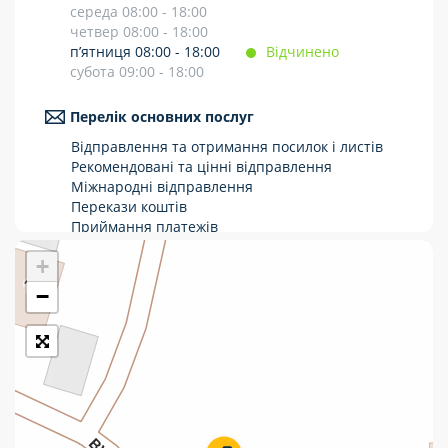
середа 08:00 - 18:00
Укрпошта Стандарт/тариф «Базовий»
четвер 08:00 - 18:00
п’ятниця 08:00 - 18:00
Відчинено
Доставка за межі України
субота 09:00 - 18:00
Прийом вантажів
Перелік основних послуг
Фінансові послуги:
Відправлення та отримання посилок і листів
Рекомендовані та цінні відправлення
Міжнародні відправлення
Термінові перекази
Перекази коштів
Приймання платежів
Перекази
Поповнення мобільного рахунку
+
Оформлення передплати на газети та
Комунальні та інші платежі
журнали
−
Послуги страхування
Операції з карткою: поповнення/зняття
готівки
Виплата пенсій та соціальних допомог
Продаж товарів
Продаж марок та паковання