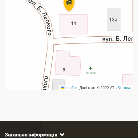
Leaflet
|
Дані карт © 2022 АТ «
Візіком
»
Загальна інформація