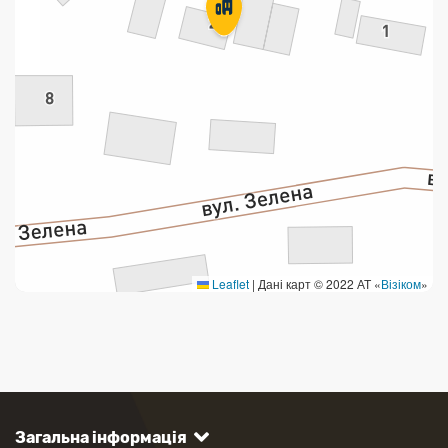
Leaflet
|
Дані карт © 2022 АТ «
Візіком
»
Загальна інформація