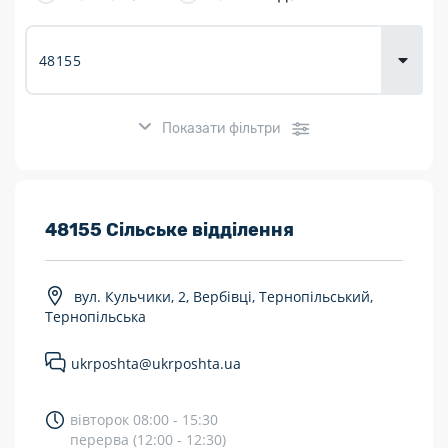
товарів для
городу
Показати фільтри
Розклад роботи:
48155 Сільське відділення
7 днів на тиждень
вул. Кульчики, 2, Вербівці, Тернопільський,
Працюють після 19:00
Тернопільська
Працюють у вихідні
ukrposhta@ukrposhta.ua
Поштові послуги:
вівторок 08:00 - 15:30
Укрпошта Експрес/тариф «Пріоритетний»
перерва (12:00 - 12:30)