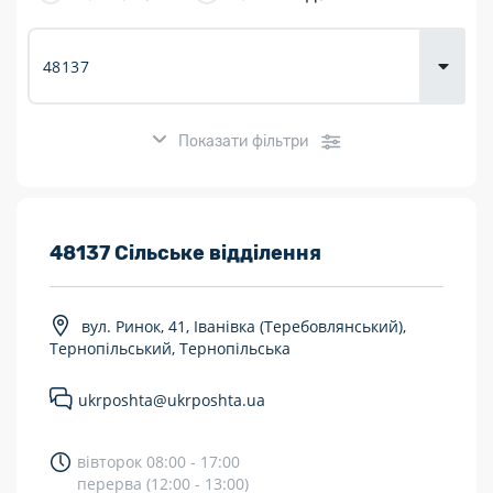
товарів для
городу
Показати фільтри
Розклад роботи:
48137 Сільське відділення
7 днів на тиждень
вул. Ринок, 41, Іванівка (Теребовлянський),
Працюють після 19:00
Тернопільський, Тернопільська
Працюють у вихідні
ukrposhta@ukrposhta.ua
Поштові послуги:
вівторок 08:00 - 17:00
Укрпошта Експрес/тариф «Пріоритетний»
перерва (12:00 - 13:00)