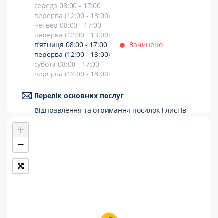
середа 08:00 - 17:00
Укрпошта Стандарт/тариф «Базовий»
перерва (12:00 - 13:00)
четвер 08:00 - 17:00
Доставка за межі України
перерва (12:00 - 13:00)
п’ятниця 08:00 - 17:00
Зачинено
Прийом вантажів
перерва (12:00 - 13:00)
субота 08:00 - 17:00
Фінансові послуги:
перерва (12:00 - 13:00)
Термінові перекази
Перелік основних послуг
Відправлення та отримання посилок і листів
Перекази
Рекомендовані та цінні відправлення
+
Міжнародні відправлення
Комунальні та інші платежі
Перекази коштів
−
Приймання платежів
Поповнення мобільного рахунку
Оформлення передплати на газети та
журнали
Послуги страхування
Операції з карткою: поповнення/зняття
готівки
Виплата пенсій та соціальних допомог