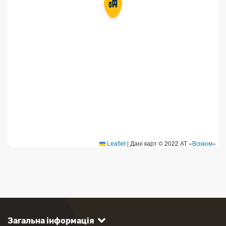
Продаж товарів
Продаж марок та паковання
Leaflet
|
Дані карт © 2022 АТ «
Візіком
»
Загальна інформація