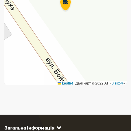
Leaflet
|
Дані карт © 2022 АТ «
Візіком
»
Загальна інформація