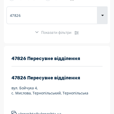
товарів для
городу
Показати фільтри
Розклад роботи:
47826 Пересувне відділення
7 днів на тиждень
47826
Пересувне відділення
Працюють після 19:00
вул. Бойчука 4,
Працюють у вихідні
с. Мислова, Тернопільський, Тернопільська
Поштові послуги:
Укрпошта Експрес/тариф «Пріоритетний»
ukrposhta@ukrposhta.ua