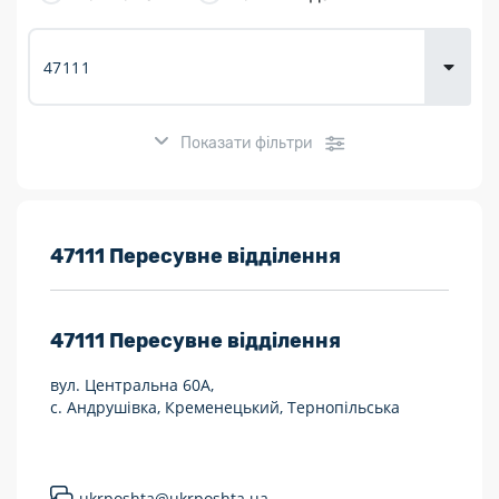
товарів для
городу
Показати фільтри
Розклад роботи:
47111 Пересувне відділення
7 днів на тиждень
47111
Пересувне відділення
Працюють після 19:00
вул. Центральна 60А,
Працюють у вихідні
с. Андрушівка, Кременецький, Тернопільська
Поштові послуги:
Укрпошта Експрес/тариф «Пріоритетний»
ukrposhta@ukrposhta.ua