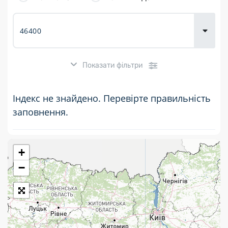
товарів для
городу
Показати фільтри
Індекс не знайдено. Перевірте правильність
заповнення.
+
Розклад роботи:
−
7 днів на тиждень
Працюють після 19:00
Працюють у вихідні