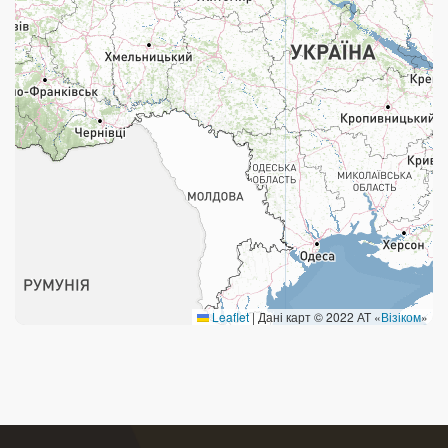
Поштові послуги:
Укрпошта Експрес/тариф «Пріоритетний»
Укрпошта Стандарт/тариф «Базовий»
Доставка за межі України
Прийом вантажів
Фінансові послуги:
Термінові перекази
Leaflet
|
Дані карт © 2022 АТ «
Візіком
»
Перекази
Комунальні та інші платежі