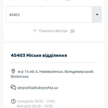
товарів для
городу
Показати фільтри
Розклад роботи:
45403 Міське відділення
7 днів на тиждень
м-р 15-ий, 6, Нововолинськ, Володимирський,
Працюють після 19:00
Волинська
Працюють у вихідні
ukrposhta@ukrposhta.ua
Поштові послуги:
понеділок 08:00 - 19:00
Укрпошта Експрес/тариф «Пріоритетний»
вівторок 08:00 - 19:00