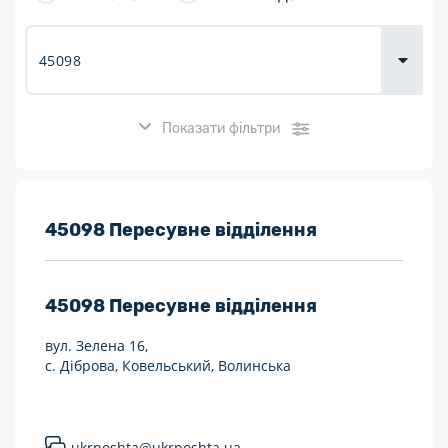
товарів для
городу
Показати фільтри
Розклад роботи:
45098 Пересувне відділення
7 днів на тиждень
45098
Пересувне відділення
Працюють після 19:00
вул. Зелена 16,
Працюють у вихідні
с. Діброва, Ковельський, Волинська
Поштові послуги:
Укрпошта Експрес/тариф «Пріоритетний»
ukrposhta@ukrposhta.ua