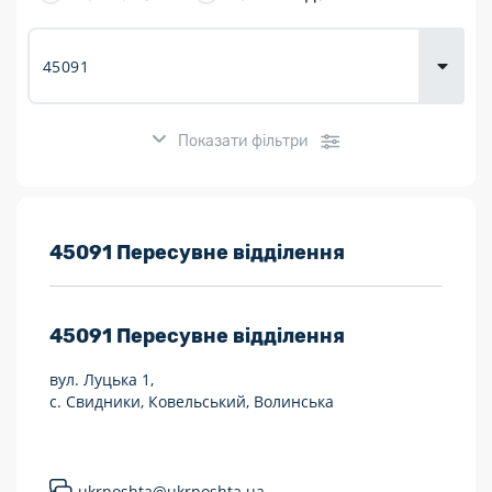
товарів для
городу
Показати фільтри
Розклад роботи:
45091 Пересувне відділення
7 днів на тиждень
45091
Пересувне відділення
Працюють після 19:00
вул. Луцька 1,
Працюють у вихідні
с. Свидники, Ковельський, Волинська
Поштові послуги:
Укрпошта Експрес/тариф «Пріоритетний»
ukrposhta@ukrposhta.ua