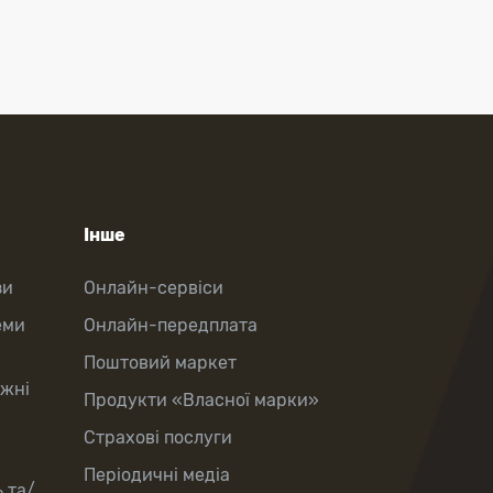
Інше
зи
Онлайн-сервіси
еми
Онлайн-передплата
Поштовий маркет
іжні
Продукти «Власної марки»
Страхові послуги
Періодичні медіа
 та/