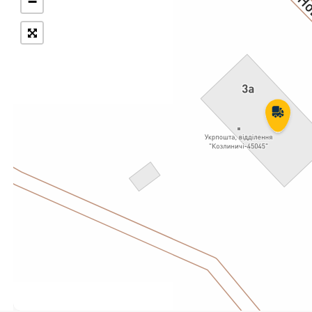
−
Укрпошта Експрес/тариф
Т
«Пріоритетний»
П
Укрпошта Стандарт/тариф «Базовий»
К
Доставка за межі України
Прийом вантажів