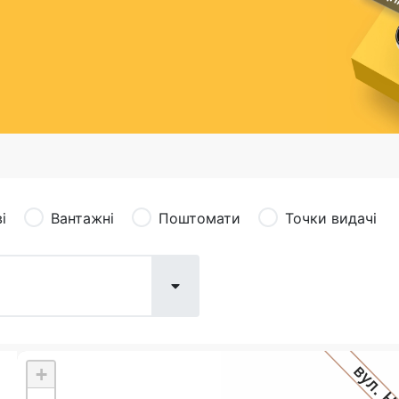
сація (рекламація)
Валютно-обмінні операції
і
Вантажні
Поштомати
Точки видачі
+
Поштові послуги:
Фіна