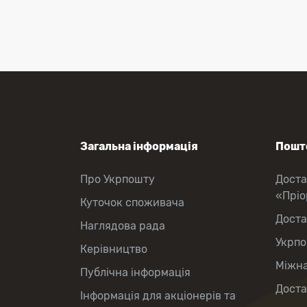
Перекази коштів
Приймання платежів
Поповнення мобільного рахунку
Оформлення передплати на газети
та журнали
Зняття готівки з картки
Виплата пенсій та соціальних
допомог
Продаж товарів
Загальна інформація
Пошто
Про Укрпошту
Доста
«Прі
Куточок споживача
Доста
Наглядова рада
Укрпо
Керівництво
Міжна
Публічна інформація
Доста
Інформація для акціонерів та