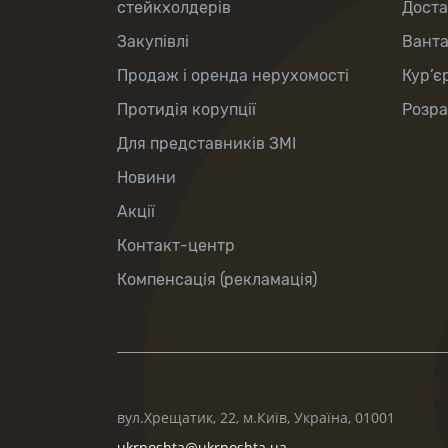
стейкхолдерів
Доста
Закупівлі
Вант
Продаж і оренда нерухомості
Кур’є
Протидія корупції
Розра
Для представників ЗМІ
Новини
Акції
Контакт-центр
Компенсація (рекламація)
вул.Хрещатик, 22, м.Київ, Україна, 01001
ukrposhta@ukrposhta.ua