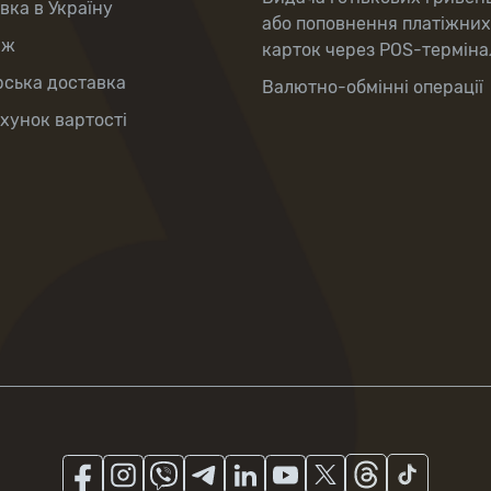
вка в Україну
або поповнення платіжних
аж
карток через POS-терміна
рська доставка
Валютно-обмінні операції
хунок вартості