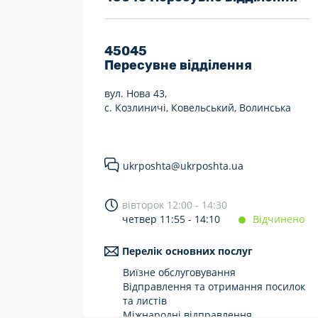
7 днів на тиждень
Працюють після 19:00
45045
Пересувне відділення
Працюють у вихідні
вул. Нова 43,
с. Козлиничі, Ковельський, Волинська
ukrposhta@ukrposhta.ua
вівторок 12:00 - 14:30
четвер 11:55 - 14:10
Відчинено
Перелік основних послуг
Виїзне обслуговування
Відправлення та отримання посилок
та листів
Міжнародні відправлення