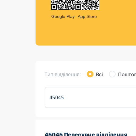
Компен
Листи та листівки
Google Play
App Store
Кур’єрська доставка
Паковання
Доставка з інтернет-магазинів
Доставка товарів для городу
Тип відділення:
Всі
Поштов
Розклад роботи:
45045 Пересувне відділення