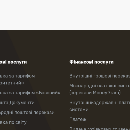
ві послуги
Фінансові послуги
вка за тарифом
Внутрішні грошові перека
оритетний»
Міжнародні платіжні сист
вка за тарифом «Базовий»
(перекази MoneyGram)
шта Документи
Внутрішньодержавні плат
системи
родні поштові перекази
Платежі
вка по світу
Видача готівкових гривень