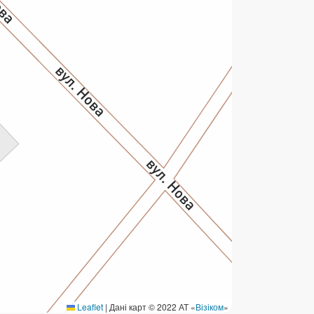
ермінові перекази
ерекази
омунальні та інші платежі
Leaflet
|
Дані карт © 2022 АТ «
Візіком
»