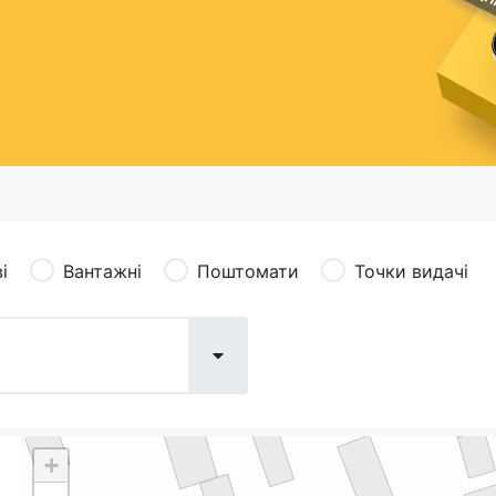
сація (рекламація)
Валютно-обмінні операції
і
Вантажні
Поштомати
Точки видачі
+
Поштові послуги:
Фіна