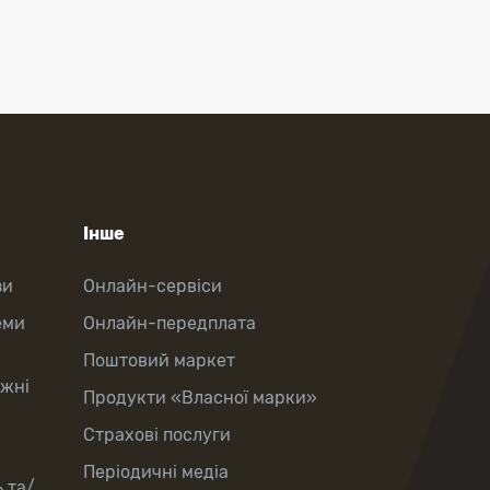
Інше
зи
Онлайн-сервіси
еми
Онлайн-передплата
Поштовий маркет
іжні
Продукти «Власної марки»
Страхові послуги
Періодичні медіа
 та/