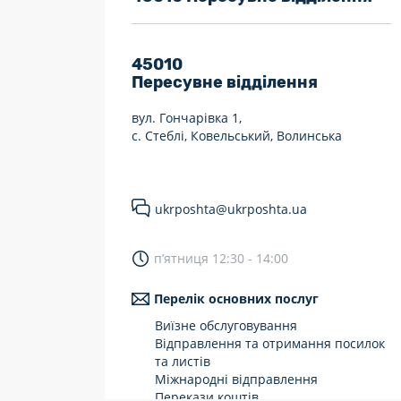
7 днів на тиждень
Працюють після 19:00
45010
Пересувне відділення
Працюють у вихідні
вул. Гончарівка 1,
с. Стеблі, Ковельський, Волинська
ukrposhta@ukrposhta.ua
п’ятниця 12:30 - 14:00
Перелік основних послуг
Виїзне обслуговування
Відправлення та отримання посилок
та листів
Міжнародні відправлення
Перекази коштів