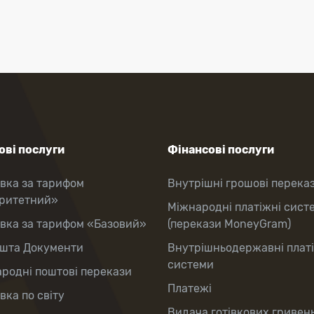
ві послуги
Фінансові послуги
вка за тарифом
Внутрішні грошові перека
оритетний»
Міжнародні платіжні сист
вка за тарифом «Базовий»
(перекази MoneyGram)
шта Документи
Внутрішньодержавні плат
системи
родні поштові перекази
Платежі
вка по світу
Видача готівкових гривень