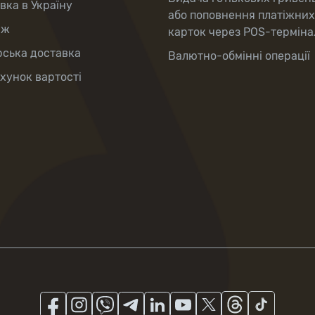
вка в Україну
або поповнення платіжних
аж
карток через POS-терміна
рська доставка
Валютно-обмінні операції
хунок вартості