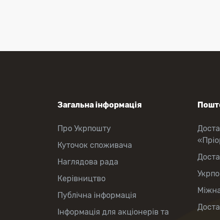
Приймання платежів
Поповнення мобільного рахунку
Оформлення передплати на газети
та журнали
Зняття готівки з картки
Виплата пенсій та соціальних
допомог
Продаж товарів
Загальна інформація
Пошто
Про Укрпошту
Доста
«Прі
Куточок споживача
Доста
Наглядова рада
Укрпо
Керівництво
Міжна
Публічна інформація
Доста
Інформація для акціонерів та