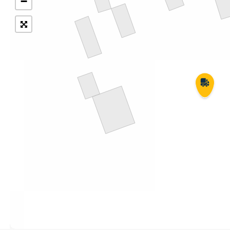
−
Укрпошта Експрес/тариф
Т
«Пріоритетний»
П
Укрпошта Стандарт/тариф «Базовий»
К
Доставка за межі України
Прийом вантажів