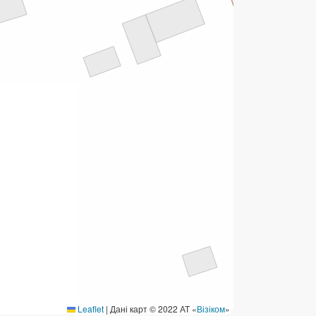
ермінові перекази
ерекази
омунальні та інші платежі
Leaflet
|
Дані карт © 2022 АТ «
Візіком
»