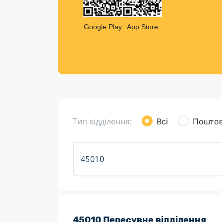
Компен
Листи та листівки
Google Play
App Store
Кур’єрська доставка
Паковання
Доставка з інтернет-магазинів
Доставка товарів для городу
Тип відділення:
Всі
Поштов
Розклад роботи:
45010 Пересувне відділення