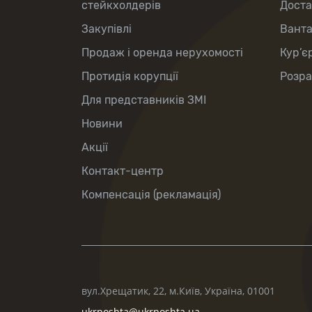
стейкхолдерів
Доста
Закупівлі
Вант
Продаж і оренда нерухомості
Кур’є
Протидія корупції
Розра
Для представників ЗМІ
Новини
Акції
Контакт-центр
Компенсація (рекламація)
вул.Хрещатик, 22, м.Київ, Україна, 01001
ukrposhta@ukrposhta.ua