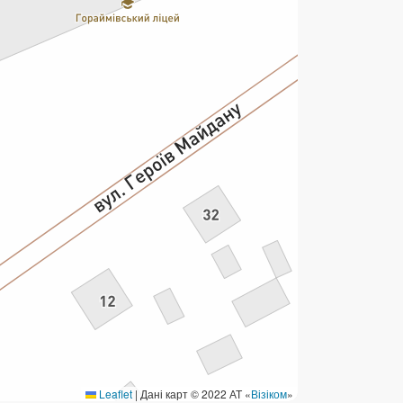
ермінові перекази
ерекази
омунальні та інші платежі
Leaflet
|
Дані карт © 2022 АТ «
Візіком
»