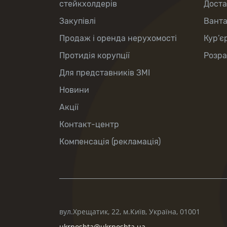
стейкхолдерів
Доста
Закупівлі
Вант
Продаж і оренда нерухомості
Кур’є
Протидія корупції
Розра
Для представників ЗМІ
Новини
Акції
Контакт-центр
Компенсація (рекламація)
вул.Хрещатик, 22, м.Київ, Україна, 01001
ukrposhta@ukrposhta.ua