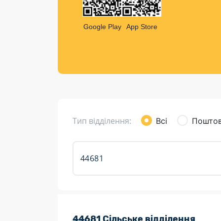
Компен
Листи та листівки
Google Play
App Store
Кур’єрська доставка
Паковання
Доставка з інтернет-магазинів
Доставка товарів для городу
Тип відділення:
Всі
Поштов
Розклад роботи:
44681 Сільське відділення