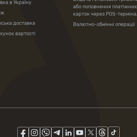
вка в Україну
або поповнення платіжних
аж
карток через POS-терміна
рська доставка
Валютно-обмінні операції
хунок вартості