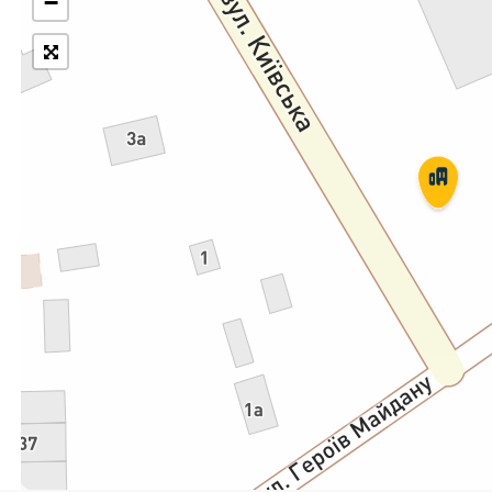
−
Укрпошта Експрес/тариф
Т
«Пріоритетний»
П
Укрпошта Стандарт/тариф «Базовий»
К
Доставка за межі України
Прийом вантажів