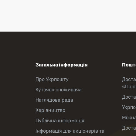
Перекази коштів
Приймання платежів
Поповнення мобільного рахунку
Оформлення передплати на газети
та журнали
Послуги страхування
Операції з карткою: поповнення/
зняття готівки
Виплата пенсій та соціальних
допомог
Продаж товарів
Загальна інформація
Пошто
Продаж марок та паковання
Про Укрпошту
Доста
«Прі
Куточок споживача
Доста
Наглядова рада
Укрпо
Керівництво
Міжна
Публічна інформація
Доста
Інформація для акціонерів та