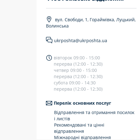
7 днів на тиждень
вул. Свободи, 1, Гораймівка, Луцький,
Працюють після 19:00
Волинська
Працюють у вихідні
ukrposhta@ukrposhta.ua
вівторок 09:00 - 15:00
перерва (12:00 - 12:30)
четвер 09:00 - 15:00
перерва (12:00 - 12:30)
субота 09:00 - 14:30
перерва (12:00 - 12:30)
Перелік основних послуг
Відправлення та отримання посилок
і листів
Рекомендовані та цінні
відправлення
Міжнародні відправлення