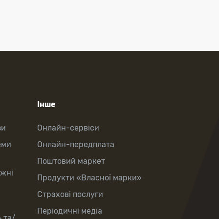
Інше
зи
Онлайн-сервіси
еми
Онлайн-передплата
Поштовий маркет
іжні
Продукти «Власної марки»
Страхові послуги
Періодичні медіа
 та/