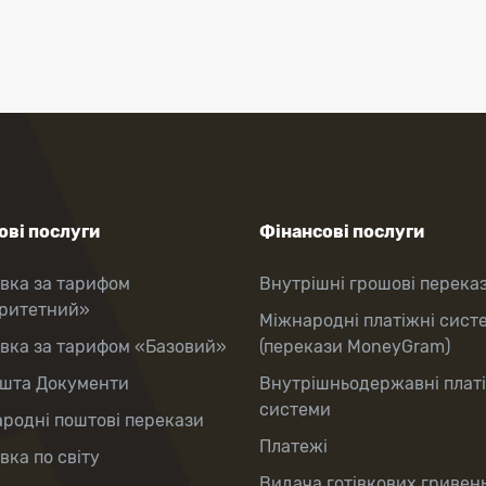
ві послуги
Фінансові послуги
вка за тарифом
Внутрішні грошові перека
оритетний»
Міжнародні платіжні сист
вка за тарифом «Базовий»
(перекази MoneyGram)
шта Документи
Внутрішньодержавні плат
системи
родні поштові перекази
Платежі
вка по світу
Видача готівкових гривень