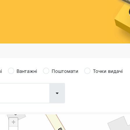
сація (рекламація)
Валютно-обмінні операції
і
Вантажні
Поштомати
Точки видачі
+
Поштові послуги:
Фіна