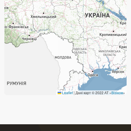
Поштові послуги:
Укрпошта Експрес/тариф «Пріоритетний»
Укрпошта Стандарт/тариф «Базовий»
Доставка за межі України
Прийом вантажів
Фінансові послуги:
Термінові перекази
Leaflet
|
Дані карт © 2022 АТ «
Візіком
»
Перекази
Комунальні та інші платежі