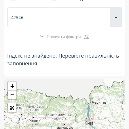
товарів для
городу
Показати фільтри
Індекс не знайдено. Перевірте правильність
заповнення.
+
Розклад роботи:
−
7 днів на тиждень
Працюють після 19:00
Працюють у вихідні