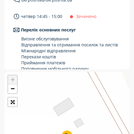
Укрпошта Стандарт/тариф «Базовий»
четвер 14:45 - 15:00
Зачинено
Доставка за межі України
Перелік основних послуг
Прийом вантажів
Виїзне обслуговування
Фінансові послуги:
Відправлення та отримання посилок та листів
Міжнародні відправлення
Перекази коштів
Термінові перекази
Приймання платежів
Перекази
Поповнення мобільного рахунку
Оформлення передплати на газети та
+
Комунальні та інші платежі
журнали
Зняття готівки з картки
−
Виплата пенсій та соціальних допомог
Продаж товарів