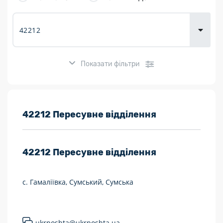
товарів для
городу
Показати фільтри
Розклад роботи:
42212 Пересувне відділення
7 днів на тиждень
42212
Пересувне відділення
Працюють після 19:00
Працюють у вихідні
с. Гамаліївка, Сумський, Сумська
Поштові послуги:
Укрпошта Експрес/тариф «Пріоритетний»
ukrposhta@ukrposhta.ua