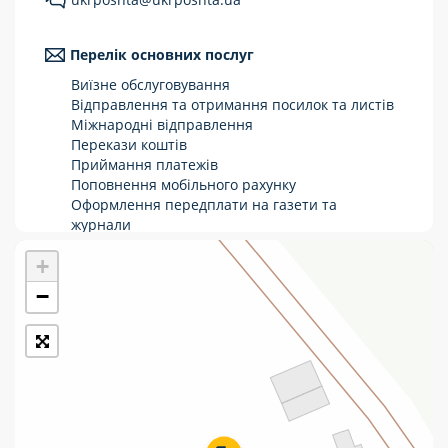
Укрпошта Стандарт/тариф «Базовий»
Перелік основних послуг
Доставка за межі України
Виїзне обслуговування
Прийом вантажів
Відправлення та отримання посилок та листів
Міжнародні відправлення
Фінансові послуги:
Перекази коштів
Приймання платежів
Поповнення мобільного рахунку
Термінові перекази
Оформлення передплати на газети та
журнали
Перекази
Зняття готівки з картки
+
Виплата пенсій та соціальних допомог
Комунальні та інші платежі
Продаж товарів
−