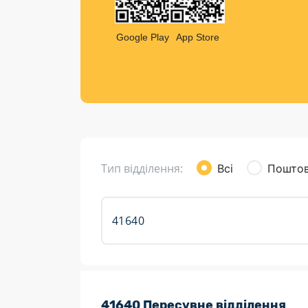
Компен
Листи та листівки
Google Play
App Store
Кур’єрська доставка
Паковання
Доставка з інтернет-магазинів
Доставка товарів для городу
Тип відділення:
Всі
Поштов
Розклад роботи:
41640 Пересувне відділення