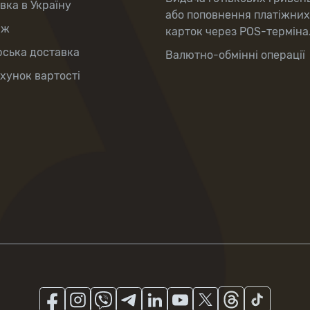
вка в Україну
або поповнення платіжних
аж
карток через POS-терміна
рська доставка
Валютно-обмінні операції
хунок вартості