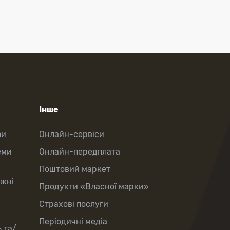
Інше
зи
Онлайн-сервіси
еми
Онлайн-передплата
Поштовий маркет
іжні
Продукти «Власної марки»
Страхові послуги
Періодичні медіа
 та/