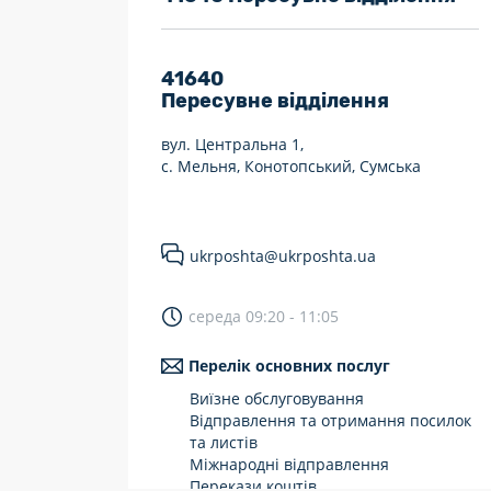
7 днів на тиждень
Працюють після 19:00
41640
Пересувне відділення
Працюють у вихідні
вул. Центральна 1,
с. Мельня, Конотопський, Сумська
ukrposhta@ukrposhta.ua
середа 09:20 - 11:05
Перелік основних послуг
Виїзне обслуговування
Відправлення та отримання посилок
та листів
Міжнародні відправлення
Перекази коштів