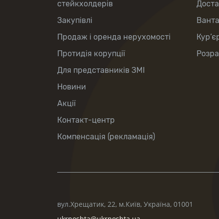
стейкхолдерів
Доста
Закупівлі
Вант
Продаж і оренда нерухомості
Кур’є
Протидія корупції
Розра
Для представників ЗМІ
Новини
Акції
Контакт-центр
Компенсація (рекламація)
вул.Хрещатик, 22, м.Київ, Україна, 01001
ukrposhta@ukrposhta.ua