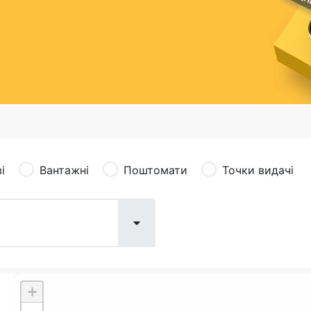
сація (рекламація)
Валютно-обмінні операції
і
Вантажні
Поштомати
Точки видачі
+
Поштові послуги:
Фіна