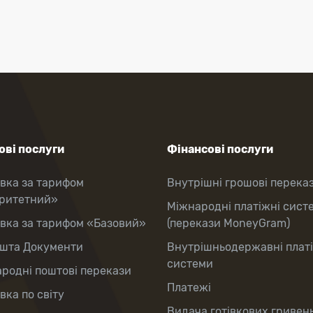
ві послуги
Фінансові послуги
вка за тарифом
Внутрішні грошові перека
оритетний»
Міжнародні платіжні сист
вка за тарифом «Базовий»
(перекази MoneyGram)
шта Документи
Внутрішньодержавні плат
системи
родні поштові перекази
Платежі
вка по світу
Видача готівкових гривень