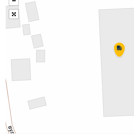
−
Укрпошта Експрес/тариф
Т
«Пріоритетний»
П
Укрпошта Стандарт/тариф «Базовий»
К
Доставка за межі України
Прийом вантажів