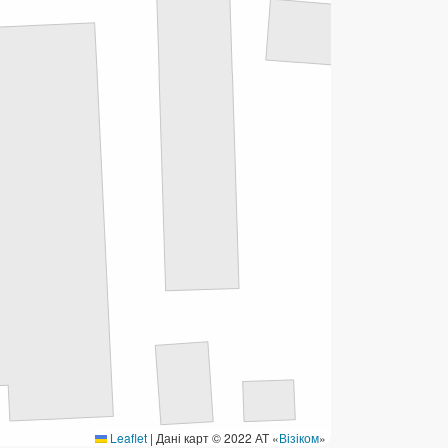
ермінові перекази
ерекази
омунальні та інші платежі
Leaflet
|
Дані карт © 2022 АТ «
Візіком
»