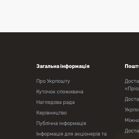
Приймання платежів
Поповнення мобільного рахунку
Оформлення передплати на газети
та журнали
Зняття готівки з картки
Виплата пенсій та соціальних
допомог
Продаж товарів
Загальна інформація
Пошто
Про Укрпошту
Доста
«Прі
Куточок споживача
Доста
Наглядова рада
Укрпо
Керівництво
Міжна
Публічна інформація
Доста
Інформація для акціонерів та