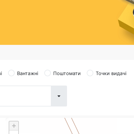
сація (рекламація)
Валютно-обмінні операції
і
Вантажні
Поштомати
Точки видачі
+
Поштові послуги:
Фіна