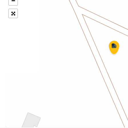
−
Укрпошта Експрес/тариф
Т
«Пріоритетний»
П
Укрпошта Стандарт/тариф «Базовий»
К
Доставка за межі України
Прийом вантажів