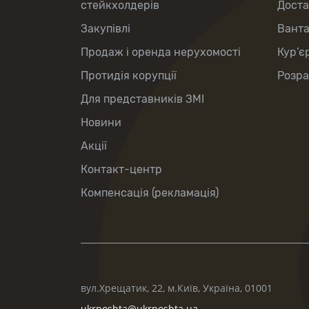
стейкхолдерів
Доста
Закупівлі
Вант
Продаж і оренда нерухомості
Кур’є
Протидія корупції
Розра
Для представників ЗМІ
Новини
Акції
Контакт-центр
Компенсація (рекламація)
вул.Хрещатик, 22, м.Київ, Україна, 01001
ukrposhta@ukrposhta.ua