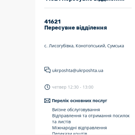
7 днів на тиждень
Працюють після 19:00
41621
Пересувне відділення
Працюють у вихідні
с. Лисогубівка, Конотопський, Сумська
ukrposhta@ukrposhta.ua
четвер 12:30 - 13:00
Перелік основних послуг
Виїзне обслуговування
Відправлення та отримання посилок
та листів
Міжнародні відправлення
Перекази коштів