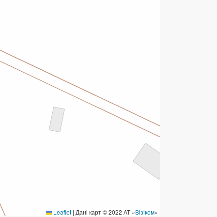
ермінові перекази
ерекази
омунальні та інші платежі
Leaflet
|
Дані карт © 2022 АТ «
Візіком
»