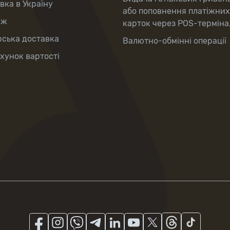
вка в Україну
або поповнення платіжних
аж
карток через POS-терміна
рська доставка
Валютно-обмінні операції
хунок вартості