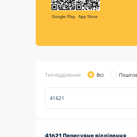
Компен
Листи та листівки
Google Play
App Store
Кур’єрська доставка
Паковання
Доставка з інтернет-магазинів
Доставка товарів для городу
Тип відділення:
Всі
Поштов
Розклад роботи:
41621 Пересувне відділення