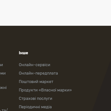
Інше
зи
Онлайн-сервіси
еми
Онлайн-передплата
Поштовий маркет
іжні
Продукти «Власної марки»
Страхові послуги
Періодичні медіа
 та/