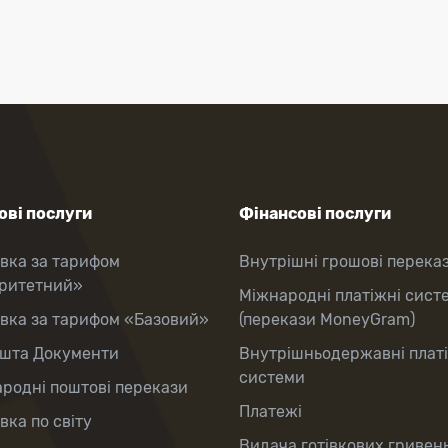
ві послуги
Фінансові послуги
вка за тарифом
Внутрішні грошові перека
оритетний»
Міжнародні платіжні сист
вка за тарифом «Базовий»
(перекази MoneyGram)
шта Документи
Внутрішньодержавні плат
системи
родні поштові перекази
Платежі
вка по світу
Видача готівкових гривень