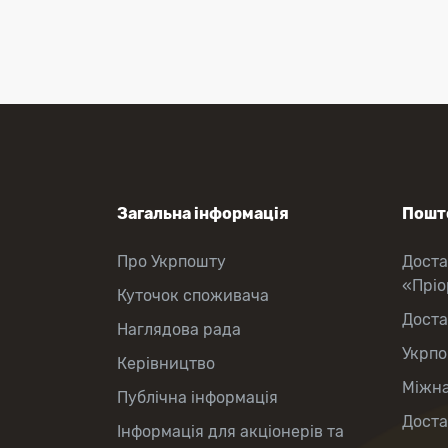
Приймання платежів
Поповнення мобільного рахунку
Оформлення передплати на газети
та журнали
Зняття готівки з картки
Виплата пенсій та соціальних
допомог
Продаж товарів
Загальна інформація
Пошто
Про Укрпошту
Доста
«Прі
Куточок споживача
Доста
Наглядова рада
Укрпо
Керівництво
Міжна
Публічна інформація
Доста
Інформація для акціонерів та