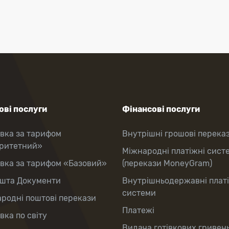
ві послуги
Фінансові послуги
вка за тарифом
Внутрішні грошові перека
оритетний»
Міжнародні платіжні сист
вка за тарифом «Базовий»
(перекази MoneyGram)
шта Документи
Внутрішньодержавні плат
системи
родні поштові перекази
Платежі
вка по світу
Видача готівкових гривень