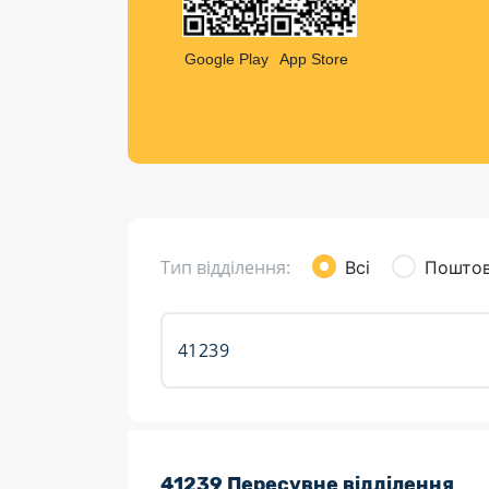
Компен
Листи та листівки
Google Play
App Store
Кур’єрська доставка
Паковання
Доставка з інтернет-магазинів
Доставка товарів для городу
Тип відділення:
Всі
Поштов
Розклад роботи:
41239 Пересувне відділення