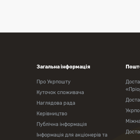
Оформлення передплати на газети
та журнали
Зняття готівки з картки
Виплата пенсій та соціальних
допомог
Продаж товарів
Загальна інформація
Пошто
Про Укрпошту
Доста
«Прі
Куточок споживача
Доста
Наглядова рада
Укрпо
Керівництво
Міжна
Публічна інформація
Доста
Інформація для акціонерів та