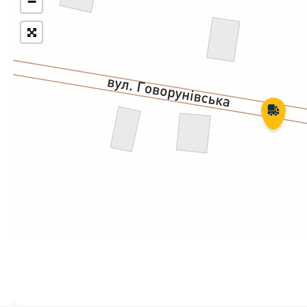
−
Укрпошта Експрес/тариф
Т
«Пріоритетний»
П
Укрпошта Стандарт/тариф «Базовий»
К
Доставка за межі України
Прийом вантажів