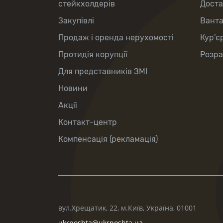
стейкхолдерів
Доста
Закупівлі
Вант
Продаж і оренда нерухомості
Кур’є
Протидія корупції
Розра
Для представників ЗМІ
Новини
Акції
Контакт-центр
Компенсація (рекламація)
вул.Хрещатик, 22, м.Київ, Україна, 01001
ukrposhta@ukrposhta.ua