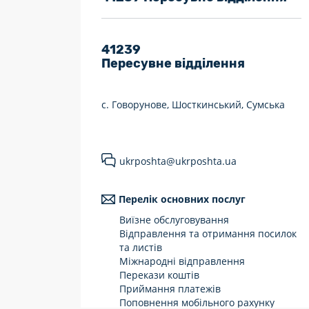
7 днів на тиждень
Працюють після 19:00
41239
Пересувне відділення
Працюють у вихідні
с. Говорунове, Шосткинський, Сумська
ukrposhta@ukrposhta.ua
Перелік основних послуг
Виїзне обслуговування
Відправлення та отримання посилок
та листів
Міжнародні відправлення
Перекази коштів
Приймання платежів
Поповнення мобільного рахунку