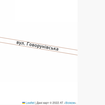
ермінові перекази
ерекази
омунальні та інші платежі
Leaflet
|
Дані карт © 2022 АТ «
Візіком
»