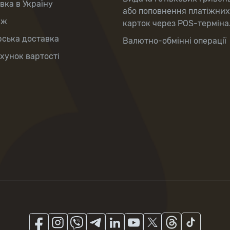
вка в Україну
або поповнення платіжних
аж
карток через POS-терміна
рська доставка
Валютно-обмінні операції
хунок вартості