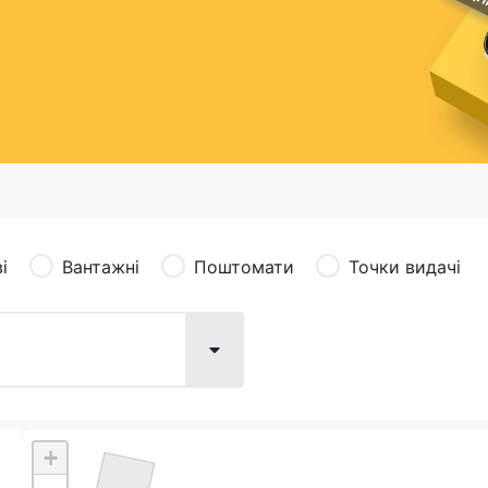
сація (рекламація)
Валютно-обмінні операції
і
Вантажні
Поштомати
Точки видачі
+
Поштові послуги:
Фіна