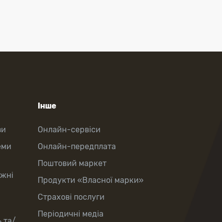
Інше
зи
Онлайн-сервіси
еми
Онлайн-передплата
Поштовий маркет
іжні
Продукти «Власної марки»
Страхові послуги
Періодичні медіа
 та/