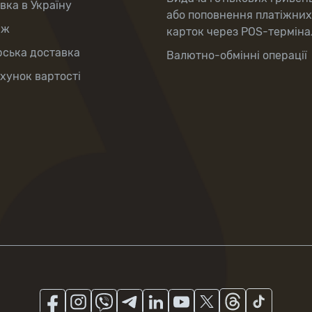
вка в Україну
або поповнення платіжних
аж
карток через POS-терміна
рська доставка
Валютно-обмінні операції
хунок вартості