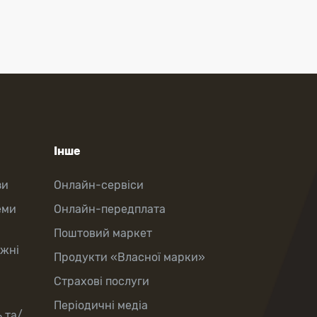
Інше
зи
Онлайн-сервіси
еми
Онлайн-передплата
Поштовий маркет
іжні
Продукти «Власної марки»
Страхові послуги
Періодичні медіа
 та/