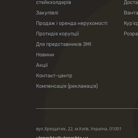
стейкхолдерів
Доста
Закупівлі
Вант
Продаж і оренда нерухомості
Кур’є
Протидія корупції
Розра
Для представників ЗМІ
Новини
Акції
Контакт-центр
Компенсація (рекламація)
вул.Хрещатик, 22, м.Київ, Україна, 01001
ukrposhta@ukrposhta.ua