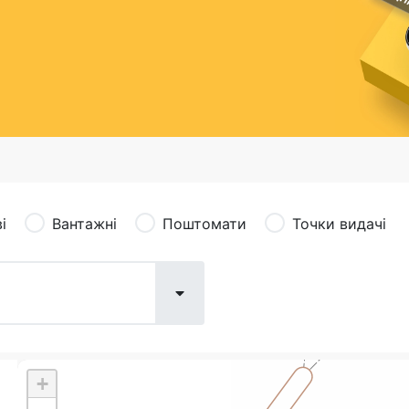
сація (рекламація)
Валютно-обмінні операції
і
Вантажні
Поштомати
Точки видачі
+
Поштові послуги:
Фіна