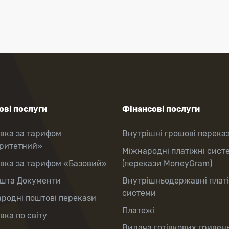
ві послуги
Фінансові послуги
вка за тарифом
Внутрішні грошові перека
оритетний»
Міжнародні платіжні сист
вка за тарифом «Базовий»
(перекази MoneyGram)
шта Документи
Внутрішньодержавні плат
системи
родні поштові перекази
Платежі
вка по світу
Видача готівкових гривень