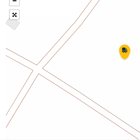
−
Укрпошта Експрес/тариф
Т
«Пріоритетний»
П
Укрпошта Стандарт/тариф «Базовий»
К
Доставка за межі України
Прийом вантажів