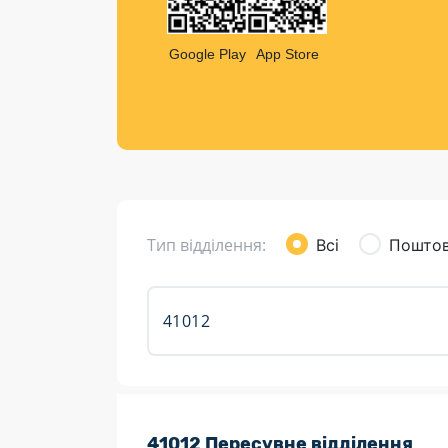
Компен
Листи та листівки
Google Play
App Store
Кур’єрська доставка
Паковання
Доставка з інтернет-магазинів
Доставка товарів для городу
Тип відділення:
Всі
Поштов
Розклад роботи:
41012 Пересувне відділення