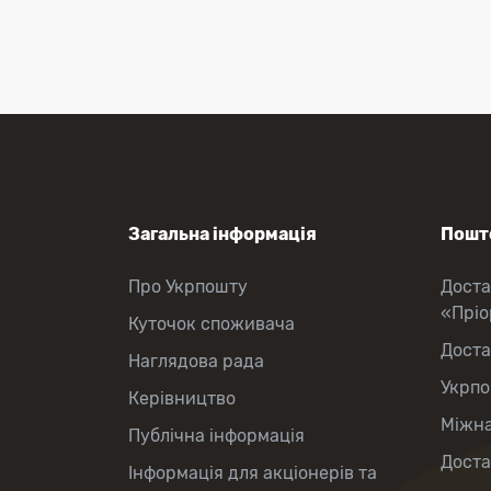
Оформлення передплати на газети
та журнали
Зняття готівки з картки
Виплата пенсій та соціальних
допомог
Продаж товарів
Загальна інформація
Пошто
Про Укрпошту
Доста
«Прі
Куточок споживача
Доста
Наглядова рада
Укрпо
Керівництво
Міжна
Публічна інформація
Доста
Інформація для акціонерів та