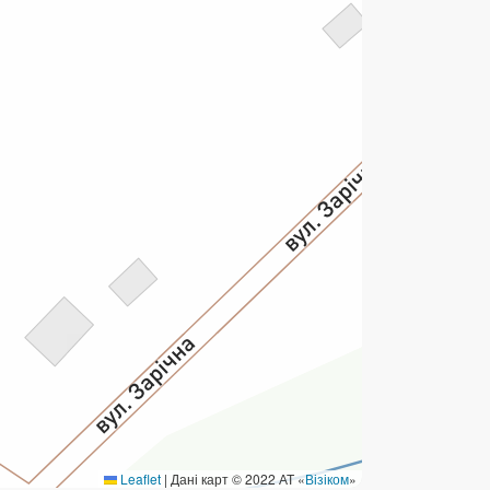
ермінові перекази
ерекази
омунальні та інші платежі
Leaflet
|
Дані карт © 2022 АТ «
Візіком
»