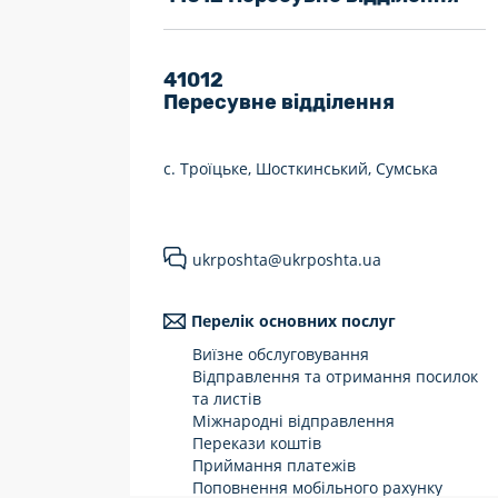
7 днів на тиждень
Працюють після 19:00
41012
Пересувне відділення
Працюють у вихідні
с. Троїцьке, Шосткинський, Сумська
ukrposhta@ukrposhta.ua
Перелік основних послуг
Виїзне обслуговування
Відправлення та отримання посилок
та листів
Міжнародні відправлення
Перекази коштів
Приймання платежів
Поповнення мобільного рахунку