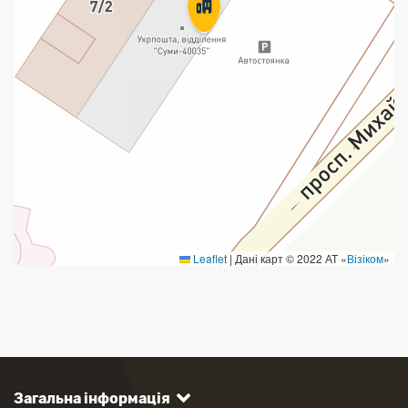
Leaflet
|
Дані карт © 2022 АТ «
Візіком
»
Загальна інформація