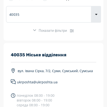
товарів для
городу
Показати фільтри
Розклад роботи:
40035 Міське відділення
7 днів на тиждень
вул. Івана Сірка, 7/2, Суми, Сумський, Сумська
Працюють після 19:00
ukrposhta@ukrposhta.ua
Працюють у вихідні
Поштові послуги:
понеділок 08:00 - 19:00
вівторок 08:00 - 19:00
Укрпошта Експрес/тариф «Пріоритетний»
середа 08:00 - 19:00