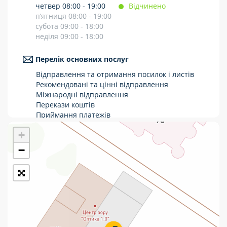
четвер 08:00 - 19:00
Відчинено
Укрпошта Стандарт/тариф «Базовий»
п’ятниця 08:00 - 19:00
субота 09:00 - 18:00
Доставка за межі України
неділя 09:00 - 18:00
Прийом вантажів
Перелік основних послуг
Фінансові послуги:
Відправлення та отримання посилок і листів
Рекомендовані та цінні відправлення
Міжнародні відправлення
Термінові перекази
Перекази коштів
Приймання платежів
Перекази
Поповнення мобільного рахунку
+
Оформлення передплати на газети та
Комунальні та інші платежі
журнали
−
Послуги страхування
Операції з карткою: поповнення/зняття
готівки
Виплата пенсій та соціальних допомог
Продаж товарів
Продаж марок та паковання