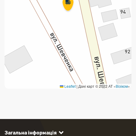
Leaflet
|
Дані карт © 2022 АТ «
Візіком
»
Загальна інформація