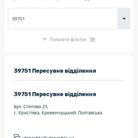
товарів для
городу
Показати фільтри
Розклад роботи:
39751 Пересувне відділення
7 днів на тиждень
39751
Пересувне відділення
Працюють після 19:00
вул. Степова 23,
Працюють у вихідні
с. Єристівка, Кременчуцький, Полтавська
Поштові послуги:
Укрпошта Експрес/тариф «Пріоритетний»
ukrposhta@ukrposhta.ua