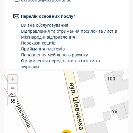
Укрпошта Стандарт/тариф «Базовий»
Перелік основних послуг
Доставка за межі України
Виїзне обслуговування
Прийом вантажів
Відправлення та отримання посилок та листів
Міжнародні відправлення
Фінансові послуги:
Перекази коштів
Приймання платежів
Поповнення мобільного рахунку
Термінові перекази
Оформлення передплати на газети та
журнали
Перекази
Зняття готівки з картки
+
Виплата пенсій та соціальних допомог
Комунальні та інші платежі
Продаж товарів
−