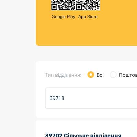
Компен
Листи та листівки
Google Play
App Store
Кур’єрська доставка
Паковання
Доставка з інтернет-магазинів
Доставка товарів для городу
Тип відділення:
Всі
Поштов
Розклад роботи:
39702 Сільське відділення