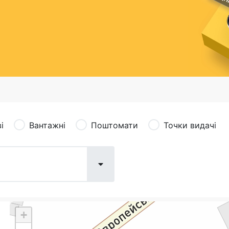
сація (рекламація)
Валютно-обмінні операції
і
Вантажні
Поштомати
Точки видачі
+
Поштові послуги:
Фіна