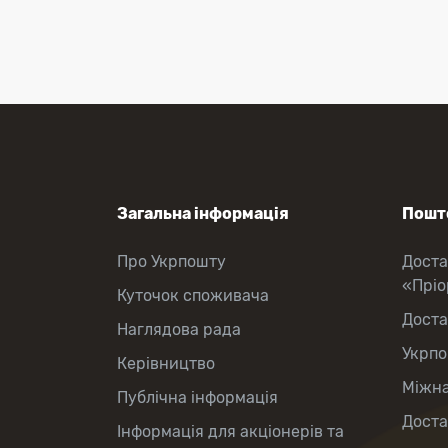
Перекази коштів
Приймання платежів
Поповнення мобільного рахунку
Оформлення передплати на газети
та журнали
Послуги страхування
Операції з карткою: поповнення/
зняття готівки
Виплата пенсій та соціальних
допомог
Продаж товарів
Загальна інформація
Пошто
Продаж марок та паковання
Про Укрпошту
Доста
«Прі
Куточок споживача
Доста
Наглядова рада
Укрпо
Керівництво
Міжна
Публічна інформація
Доста
Інформація для акціонерів та