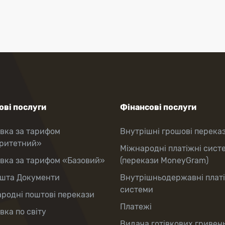
ві послуги
Фінансові послуги
вка за тарифом
Внутрішні грошові перека
оритетний»
Міжнародні платіжні сист
вка за тарифом «Базовий»
(перекази MoneyGram)
шта Документи
Внутрішньодержавні плат
системи
родні поштові перекази
Платежі
вка по світу
Видача готівкових гривень