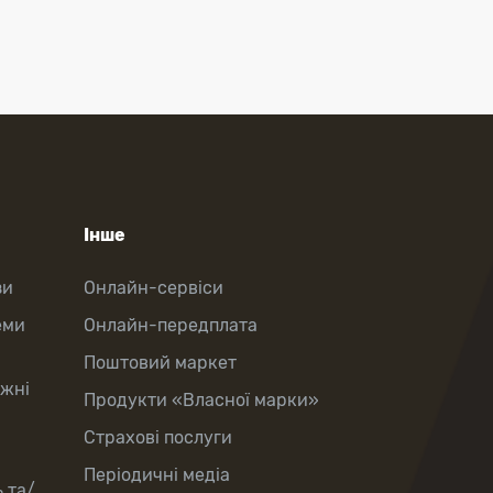
Інше
зи
Онлайн-сервіси
еми
Онлайн-передплата
Поштовий маркет
іжні
Продукти «Власної марки»
Страхові послуги
Періодичні медіа
 та/