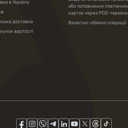
вка в Україну
або поповнення платіжних
аж
карток через POS-терміна
рська доставка
Валютно-обмінні операції
хунок вартості