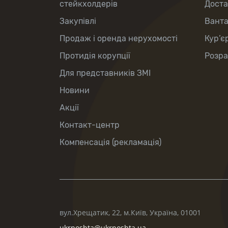
стейкхолдерів
Доста
Закупівлі
Вант
Продаж і оренда нерухомості
Кур’є
Протидія корупції
Розра
Для представників ЗМІ
Новини
Акції
Контакт-центр
Компенсація (рекламація)
вул.Хрещатик, 22, м.Київ, Україна, 01001
ukrposhta@ukrposhta.ua