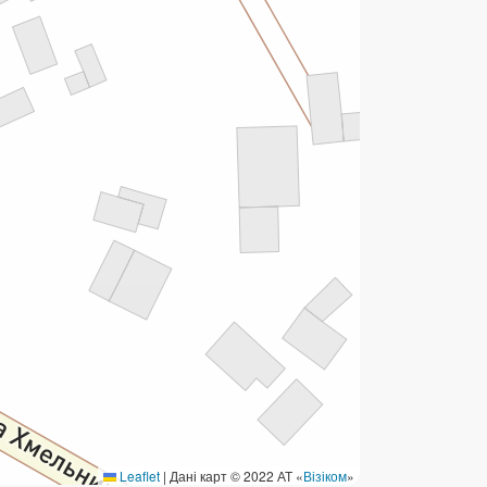
ермінові перекази
ерекази
омунальні та інші платежі
Leaflet
|
Дані карт © 2022 АТ «
Візіком
»