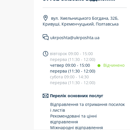
7 днів на тиждень
вул. Хмельницького Богдана, 32Б,
Працюють після 19:00
Кривуші, Кременчуцький, Полтавська
Працюють у вихідні
ukrposhta@ukrposhta.ua
вівторок 09:00 - 15:00
перерва (11:30 - 12:00)
четвер 09:00 - 15:00
Відчинено
перерва (11:30 - 12:00)
субота 09:00 - 14:30
перерва (11:30 - 12:00)
Перелік основних послуг
Відправлення та отримання посилок
і листів
Рекомендовані та цінні
відправлення
Міжнародні відправлення