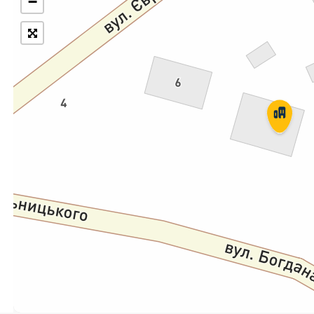
−
Укрпошта Експрес/тариф
Т
«Пріоритетний»
П
Укрпошта Стандарт/тариф «Базовий»
К
Доставка за межі України
Прийом вантажів