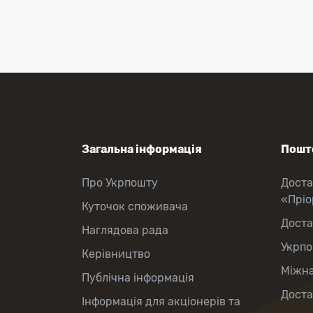
Приймання платежів
Поповнення мобільного рахунку
Оформлення передплати на газети
та журнали
Зняття готівки з картки
Виплата пенсій та соціальних
допомог
Продаж товарів
Загальна інформація
Пошто
Про Укрпошту
Доста
«Прі
Куточок споживача
Доста
Наглядова рада
Укрпо
Керівництво
Міжна
Публічна інформація
Доста
Інформація для акціонерів та