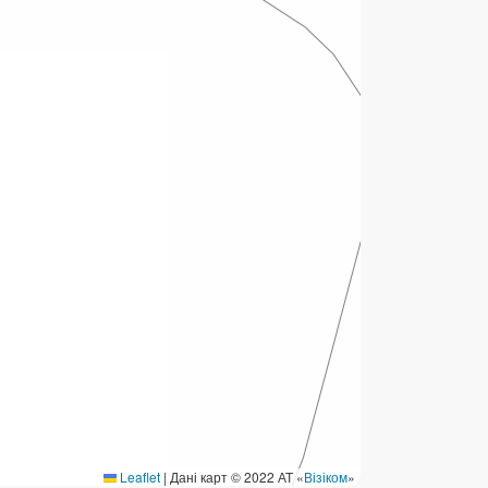
ермінові перекази
ерекази
омунальні та інші платежі
Leaflet
|
Дані карт © 2022 АТ «
Візіком
»