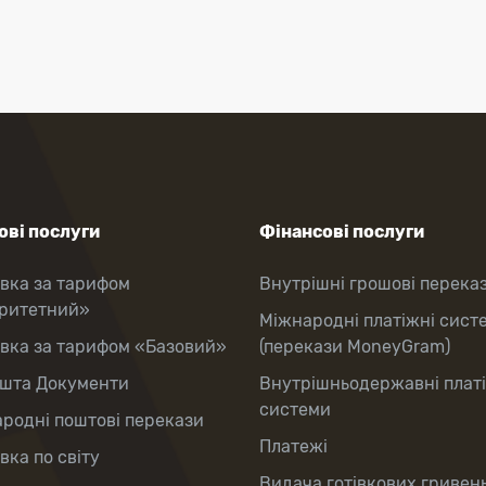
ві послуги
Фінансові послуги
вка за тарифом
Внутрішні грошові перека
оритетний»
Міжнародні платіжні сист
вка за тарифом «Базовий»
(перекази MoneyGram)
шта Документи
Внутрішньодержавні плат
системи
родні поштові перекази
Платежі
вка по світу
Видача готівкових гривень