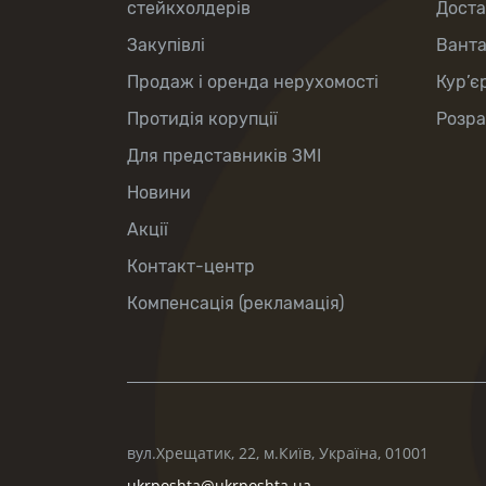
стейкхолдерів
Доста
Закупівлі
Вант
Продаж і оренда нерухомості
Кур’є
Протидія корупції
Розра
Для представників ЗМІ
Новини
Акції
Контакт-центр
Компенсація (рекламація)
вул.Хрещатик, 22, м.Київ, Україна, 01001
ukrposhta@ukrposhta.ua