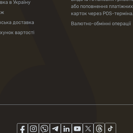
вка в Україну
або поповнення платіжних
аж
карток через POS-терміна
рська доставка
Валютно-обмінні операції
хунок вартості