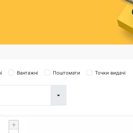
сація (рекламація)
Валютно-обмінні операції
і
Вантажні
Поштомати
Точки видачі
+
Поштові послуги:
Фіна