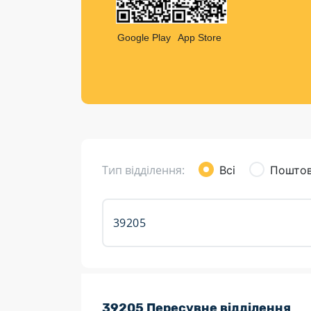
Компен
Листи та листівки
Google Play
App Store
Кур’єрська доставка
Паковання
Доставка з інтернет-магазинів
Доставка товарів для городу
Тип відділення:
Всі
Поштов
Розклад роботи:
39205 Пересувне відділення