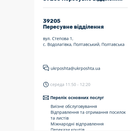
7 днів на тиждень
Працюють після 19:00
39205
Пересувне відділення
Працюють у вихідні
вул. Степова 1,
с. Водолагівка, Полтавський, Полтавська
ukrposhta@ukrposhta.ua
середа 11:50 - 12:20
Перелік основних послуг
Виїзне обслуговування
Відправлення та отримання посилок
та листів
Міжнародні відправлення
Перекази коштів