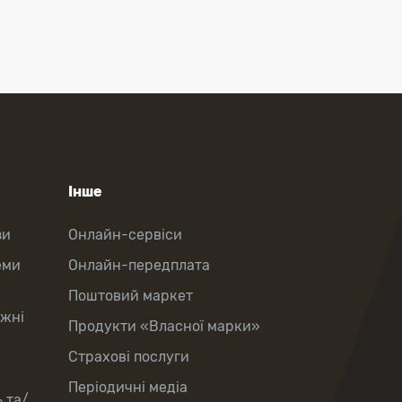
Інше
зи
Онлайн-сервіси
еми
Онлайн-передплата
Поштовий маркет
іжні
Продукти «Власної марки»
Страхові послуги
Періодичні медіа
 та/