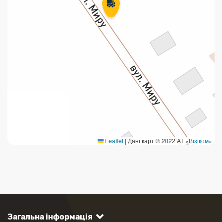
Leaflet
|
Дані карт © 2022 АТ «
Візіком
»
Загальна інформація