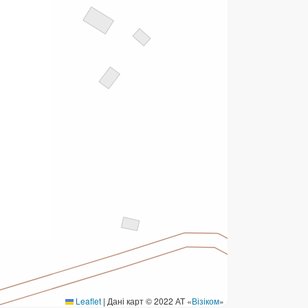
ермінові перекази
ерекази
омунальні та інші платежі
Leaflet
|
Дані карт © 2022 АТ «
Візіком
»