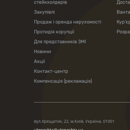
стейкхолдерів
Доста
Закупівлі
Вант
Продаж і оренда нерухомості
Кур’є
Протидія корупції
Розра
Для представників ЗМІ
Новини
Акції
Контакт-центр
Компенсація (рекламація)
вул.Хрещатик, 22, м.Київ, Україна, 01001
ukrposhta@ukrposhta.ua