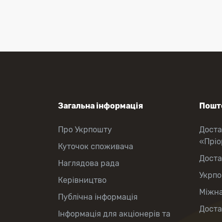
Оформлення передплати на газети
та журнали
Зняття готівки з картки
Виплата пенсій та соціальних
допомог
Продаж товарів
Загальна інформація
Пошто
Про Укрпошту
Доста
«Прі
Куточок споживача
Доста
Наглядова рада
Укрпо
Керівництво
Міжна
Публічна інформація
Доста
Інформація для акціонерів та