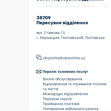
7 днів на тиждень
Працюють після 19:00
38709
Пересувне відділення
Працюють у вихідні
вул. Ставкова 13,
с. Бершацьке, Полтавський, Полтавська
ukrposhta@ukrposhta.ua
Перелік основних послуг
Виїзне обслуговування
Відправлення та отримання посилок
та листів
Міжнародні відправлення
Перекази коштів
Приймання платежів
Поповнення мобільного рахунку