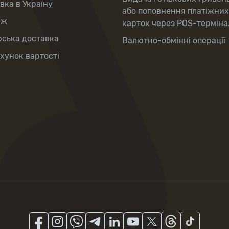
вка в Україну
або поповнення платіжних
аж
карток через POS-терміна
рська доставка
Валютно-обмінні операції
хунок вартості