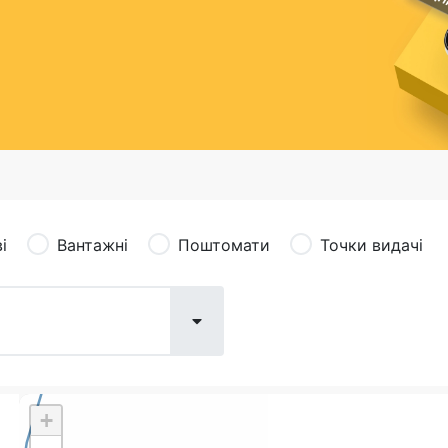
сація (рекламація)
Валютно-обмінні операції
і
Вантажні
Поштомати
Точки видачі
+
Поштові послуги:
Фіна