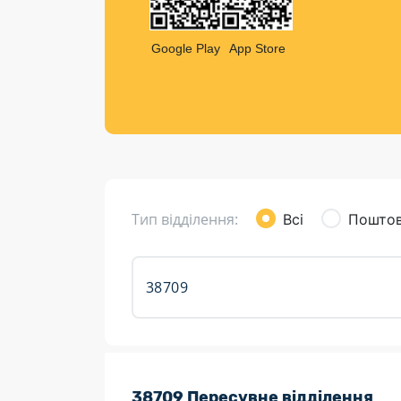
Компен
Листи та листівки
Google Play
App Store
Кур’єрська доставка
Паковання
Доставка з інтернет-магазинів
Доставка товарів для городу
Тип відділення:
Всі
Поштов
Розклад роботи:
38709 Пересувне відділення