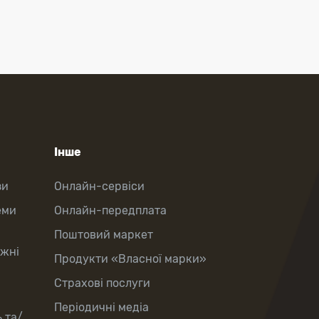
Інше
зи
Онлайн-сервіси
еми
Онлайн-передплата
Поштовий маркет
іжні
Продукти «Власної марки»
Страхові послуги
Періодичні медіа
 та/