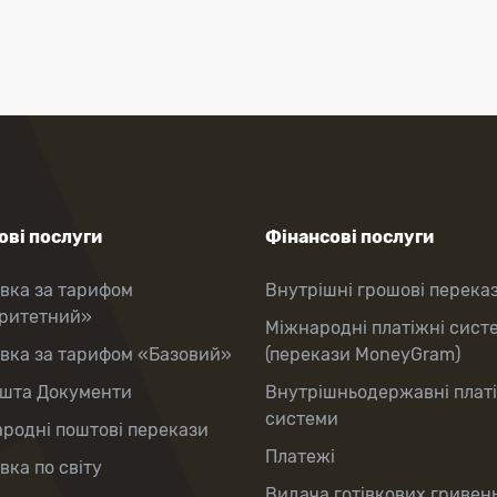
ві послуги
Фінансові послуги
вка за тарифом
Внутрішні грошові перека
оритетний»
Міжнародні платіжні сист
вка за тарифом «Базовий»
(перекази MoneyGram)
шта Документи
Внутрішньодержавні плат
системи
родні поштові перекази
Платежі
вка по світу
Видача готівкових гривень