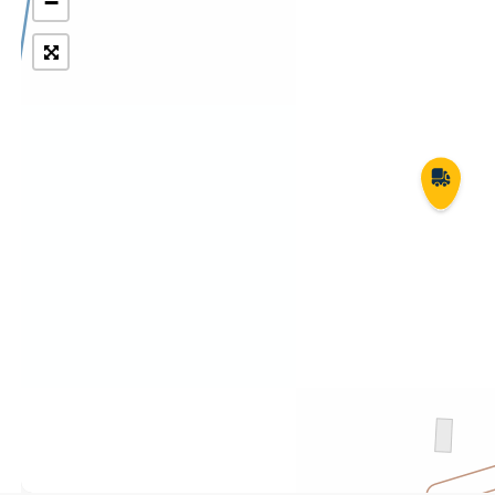
−
Укрпошта Експрес/тариф
Т
«Пріоритетний»
П
Укрпошта Стандарт/тариф «Базовий»
К
Доставка за межі України
Прийом вантажів