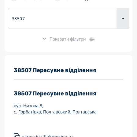
товарів для
городу
Показати фільтри
Розклад роботи:
38507 Пересувне відділення
7 днів на тиждень
38507
Пересувне відділення
Працюють після 19:00
вул. Низова 8,
Працюють у вихідні
с. Горбатівка, Полтавський, Полтавська
Поштові послуги:
Укрпошта Експрес/тариф «Пріоритетний»
ukrposhta@ukrposhta.ua