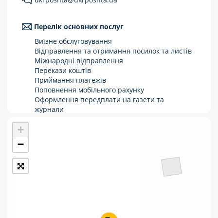
Укрпошта Стандарт/тариф «Базовий»
Перелік основних послуг
Доставка за межі України
Виїзне обслуговування
Прийом вантажів
Відправлення та отримання посилок та листів
Міжнародні відправлення
Фінансові послуги:
Перекази коштів
Приймання платежів
Поповнення мобільного рахунку
Термінові перекази
Оформлення передплати на газети та
журнали
Перекази
Зняття готівки з картки
+
Виплата пенсій та соціальних допомог
Комунальні та інші платежі
Продаж товарів
−