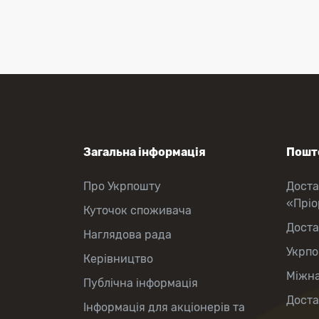
Міжнародні відправлення
Перекази коштів
Приймання платежів
Поповнення мобільного рахунку
Оформлення передплати на газети
та журнали
Зняття готівки з картки
Виплата пенсій та соціальних
допомог
Продаж товарів
Загальна інформація
Пошто
Про Укрпошту
Доста
«Прі
Куточок споживача
Доста
Наглядова рада
Укрпо
Керівництво
Міжна
Публічна інформація
Доста
Інформація для акціонерів та