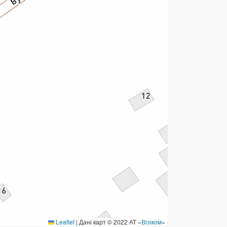
ермінові перекази
ерекази
омунальні та інші платежі
Leaflet
|
Дані карт © 2022 АТ «
Візіком
»