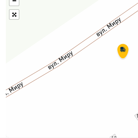
−
Укрпошта Експрес/тариф
Т
«Пріоритетний»
П
Укрпошта Стандарт/тариф «Базовий»
К
Доставка за межі України
Прийом вантажів