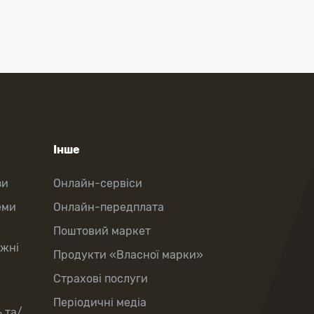
Інше
зи
Онлайн-сервіси
еми
Онлайн-передплата
Поштовий маркет
іжні
Продукти «Власної марки»
Страхові послуги
Періодичні медіа
 та/