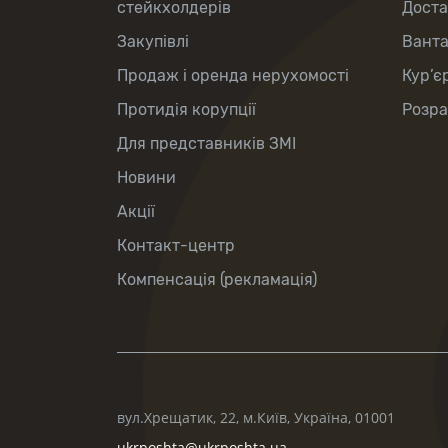
стейкхолдерів
Доста
Закупівлі
Вант
Продаж і оренда нерухомості
Кур’є
Протидія корупції
Розра
Для представників ЗМІ
Новини
Акції
Контакт-центр
Компенсація (рекламація)
вул.Хрещатик, 22, м.Київ, Україна, 01001
ukrposhta@ukrposhta.ua