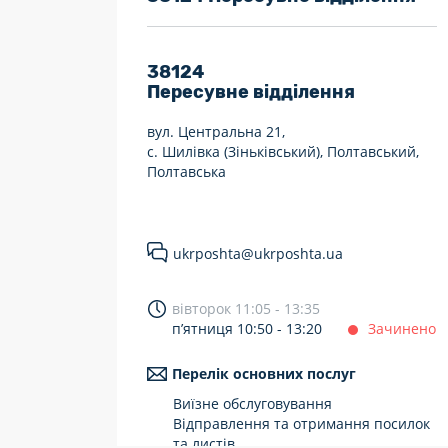
7 днів на тиждень
Працюють після 19:00
38124
Пересувне відділення
Працюють у вихідні
вул. Центральна 21,
с. Шилівка (Зіньківський), Полтавський,
Полтавська
ukrposhta@ukrposhta.ua
вівторок 11:05 - 13:35
п’ятниця 10:50 - 13:20
Зачинено
Перелік основних послуг
Виїзне обслуговування
Відправлення та отримання посилок
та листів