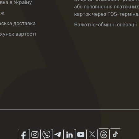
вка в Україну
або поповнення платіжних
аж
карток через POS-терміна
рська доставка
Валютно-обмінні операції
хунок вартості