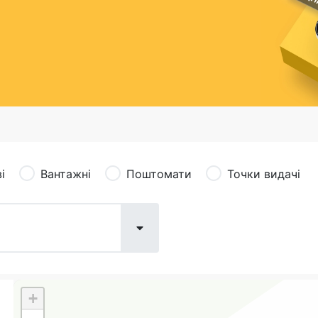
сація (рекламація)
Валютно-обмінні операції
і
Вантажні
Поштомати
Точки видачі
+
Поштові послуги:
Фіна