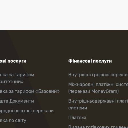
ві послуги
Фінансові послуги
вка за тарифом
Внутрішні грошові перека
оритетний»
Міжнародні платіжні сист
вка за тарифом «Базовий»
(перекази MoneyGram)
шта Документи
Внутрішньодержавні плат
системи
родні поштові перекази
Платежі
вка по світу
Видача готівкових гривень