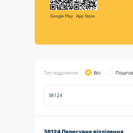
Компен
Листи та листівки
Google Play
App Store
Кур’єрська доставка
Паковання
Доставка з інтернет-магазинів
Доставка товарів для городу
Тип відділення:
Всі
Поштов
Розклад роботи:
38124 Пересувне відділення