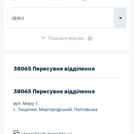
товарів для
городу
Показати фільтри
Розклад роботи:
38065 Пересувне відділення
7 днів на тиждень
38065
Пересувне відділення
Працюють після 19:00
вул. Миру 1,
Працюють у вихідні
с. Тищенки, Миргородський, Полтавська
Поштові послуги:
Укрпошта Експрес/тариф «Пріоритетний»
ukrposhta@ukrposhta.ua