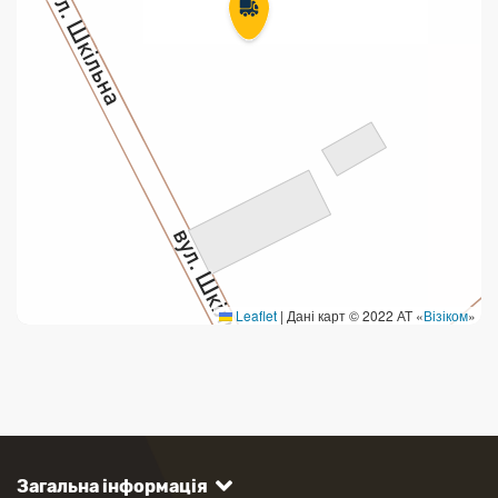
Leaflet
|
Дані карт © 2022 АТ «
Візіком
»
Загальна інформація