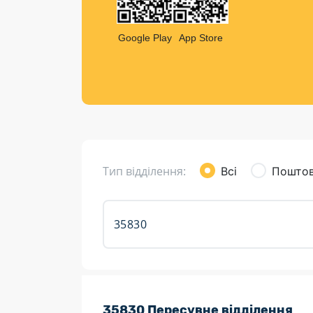
Компен
Листи та листівки
Google Play
App Store
Кур’єрська доставка
Паковання
Доставка з інтернет-магазинів
Доставка товарів для городу
Тип відділення:
Всі
Поштов
Розклад роботи:
35830 Пересувне відділення