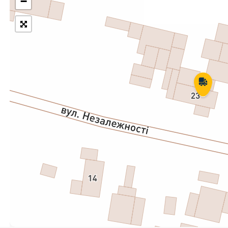
−
Укрпошта Експрес/тариф
Т
«Пріоритетний»
П
Укрпошта Стандарт/тариф «Базовий»
К
Доставка за межі України
Прийом вантажів