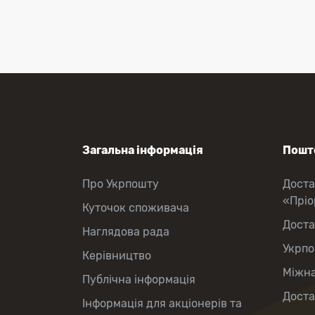
Перекази коштів
Приймання платежів
Поповнення мобільного рахунку
Оформлення передплати на газети
та журнали
Зняття готівки з картки
Виплата пенсій та соціальних
допомог
Продаж товарів
Загальна інформація
Пошто
Про Укрпошту
Доста
«Прі
Куточок споживача
Доста
Наглядова рада
Укрпо
Керівництво
Міжна
Публічна інформація
Доста
Інформація для акціонерів та