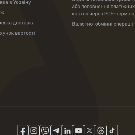
вка в Україну
або поповнення платіжних
аж
карток через POS-терміна
рська доставка
Валютно-обмінні операції
хунок вартості