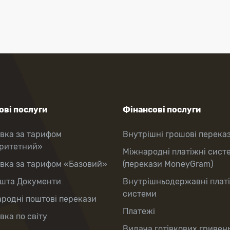
ві послуги
Фінансові послуги
вка за тарифом
Внутрішні грошові перека
оритетний»
Міжнародні платіжні сист
вка за тарифом «Базовий»
(перекази MoneyGram)
шта Документи
Внутрішньодержавні плат
системи
родні поштові перекази
Платежі
вка по світу
Видача готівкових гривень