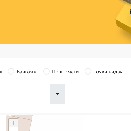
сація (рекламація)
Валютно-обмінні операції
і
Вантажні
Поштомати
Точки видачі
+
Поштові послуги:
Фіна