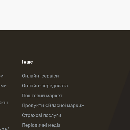
Інше
зи
Онлайн-сервіси
еми
Онлайн-передплата
Поштовий маркет
іжні
Продукти «Власної марки»
Страхові послуги
Періодичні медіа
 та/