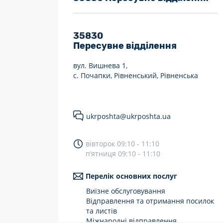
7 днів на тиждень
Працюють після 19:00
35830
Пересувне відділення
Працюють у вихідні
вул. Вишнева 1,
с. Почапки, Рівненський, Рівненська
ukrposhta@ukrposhta.ua
вівторок 09:10 - 11:10
п’ятниця 09:10 - 11:10
Перелік основних послуг
Виїзне обслуговування
Відправлення та отримання посилок
та листів
Міжнародні відправлення