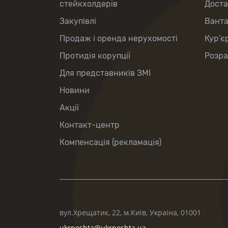
стейкхолдерів
Доста
Закупівлі
Вант
Продаж і оренда нерухомості
Кур’є
Протидія корупції
Розра
Для представників ЗМІ
Новини
Акції
Контакт-центр
Компенсація (рекламація)
вул.Хрещатик, 22, м.Київ, Україна, 01001
ukrposhta@ukrposhta.ua