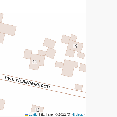
ермінові перекази
ерекази
омунальні та інші платежі
Leaflet
|
Дані карт © 2022 АТ «
Візіком
»