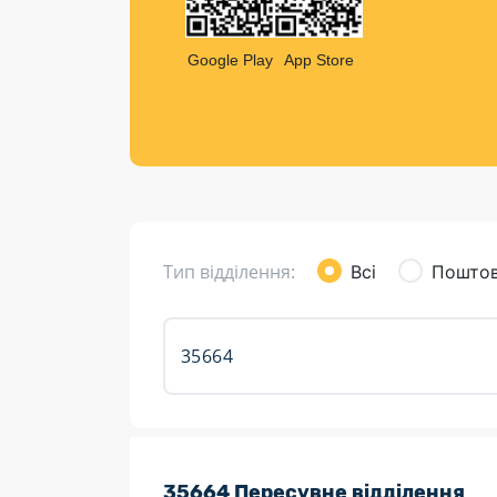
Компен
Листи та листівки
Google Play
App Store
Кур’єрська доставка
Паковання
Доставка з інтернет-магазинів
Доставка товарів для городу
Тип відділення:
Всі
Поштов
Розклад роботи:
35664 Пересувне відділення