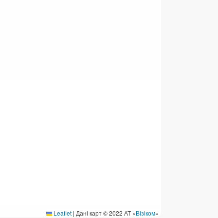
ермінові перекази
ерекази
омунальні та інші платежі
Leaflet
|
Дані карт © 2022 АТ «
Візіком
»