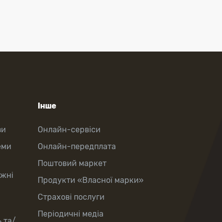
Інше
зи
Онлайн-сервіси
еми
Онлайн-передплата
Поштовий маркет
іжні
Продукти «Власної марки»
Страхові послуги
Періодичні медіа
 та/