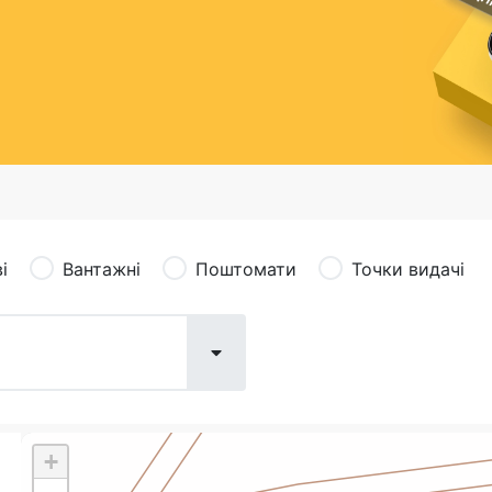
сація (рекламація)
Валютно-обмінні операції
і
Вантажні
Поштомати
Точки видачі
+
Поштові послуги:
Фіна