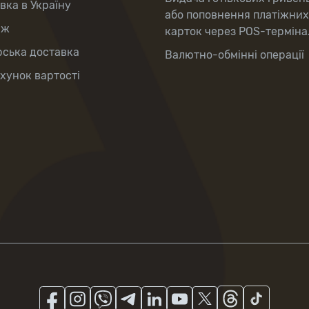
вка в Україну
або поповнення платіжних
аж
карток через POS-терміна
рська доставка
Валютно-обмінні операції
хунок вартості