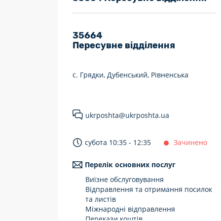
7 днів на тиждень
Працюють після 19:00
35664
Пересувне відділення
Працюють у вихідні
с. Грядки, Дубенський, Рівненська
ukrposhta@ukrposhta.ua
субота 10:35 - 12:35
Зачинено
Перелік основних послуг
Виїзне обслуговування
Відправлення та отримання посилок
та листів
Міжнародні відправлення
Перекази коштів