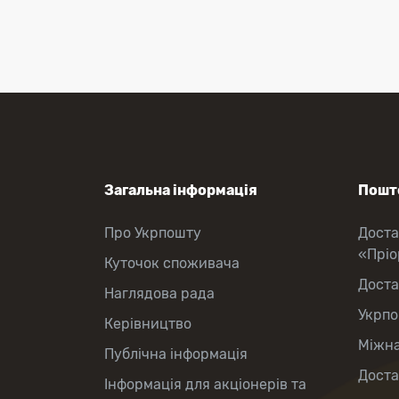
Приймання платежів
Поповнення мобільного рахунку
Оформлення передплати на газети
та журнали
Зняття готівки з картки
Виплата пенсій та соціальних
допомог
Продаж товарів
Загальна інформація
Пошто
Про Укрпошту
Доста
«Прі
Куточок споживача
Доста
Наглядова рада
Укрпо
Керівництво
Міжна
Публічна інформація
Доста
Інформація для акціонерів та