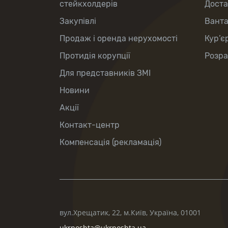
стейкхолдерів
Доста
Закупівлі
Вант
Продаж і оренда нерухомості
Кур’є
Протидія корупції
Розра
Для представників ЗМІ
Новини
Акції
Контакт-центр
Компенсація (рекламація)
вул.Хрещатик, 22, м.Київ, Україна, 01001
ukrposhta@ukrposhta.ua