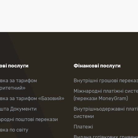
ві послуги
Фінансові послуги
вка за тарифом
Внутрішні грошові перека
оритетний»
Міжнародні платіжні сист
вка за тарифом «Базовий»
(перекази MoneyGram)
шта Документи
Внутрішньодержавні плат
системи
родні поштові перекази
Платежі
вка по світу
Видача готівкових гривень