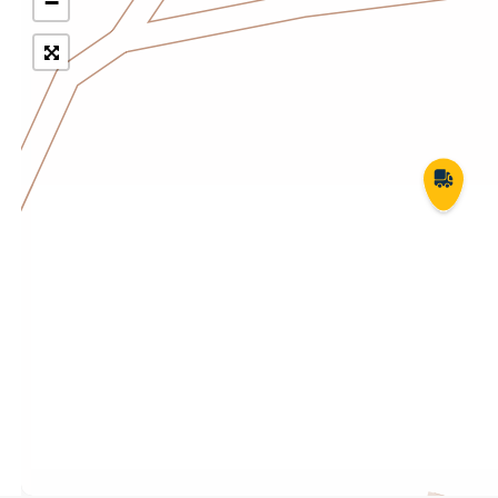
−
Укрпошта Експрес/тариф
Т
«Пріоритетний»
П
Укрпошта Стандарт/тариф «Базовий»
К
Доставка за межі України
Прийом вантажів