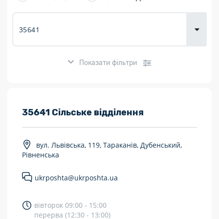
товарів для
городу
Показати фільтри
Розклад роботи:
35641 Сільське відділення
7 днів на тиждень
вул. Львівська, 119, Тараканів, Дубенський,
Працюють після 19:00
Рівненська
Працюють у вихідні
ukrposhta@ukrposhta.ua
Поштові послуги:
вівторок 09:00 - 15:00
Укрпошта Експрес/тариф «Пріоритетний»
перерва (12:30 - 13:00)