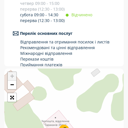
четвер 09:00 - 15:00
Укрпошта Стандарт/тариф «Базовий»
перерва (12:30 - 13:00)
субота 09:00 - 14:30
Відчинено
Доставка за межі України
перерва (12:30 - 13:00)
Прийом вантажів
Перелік основних послуг
Фінансові послуги:
Відправлення та отримання посилок і листів
Рекомендовані та цінні відправлення
Міжнародні відправлення
Термінові перекази
Перекази коштів
Приймання платежів
Перекази
Поповнення мобільного рахунку
+
Оформлення передплати на газети та
Комунальні та інші платежі
журнали
−
Послуги страхування
Операції з карткою: поповнення/зняття
готівки
Виплата пенсій та соціальних допомог
Продаж товарів
Продаж марок та паковання