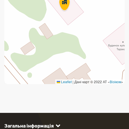
Leaflet
|
Дані карт © 2022 АТ «
Візіком
»
Загальна інформація