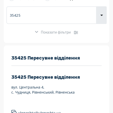
товарів для
городу
Показати фільтри
Розклад роботи:
35425 Пересувне відділення
7 днів на тиждень
35425
Пересувне відділення
Працюють після 19:00
вул. Центральна 4,
Працюють у вихідні
с. Чудниця, Рівненський, Рівненська
Поштові послуги:
Укрпошта Експрес/тариф «Пріоритетний»
ukrposhta@ukrposhta.ua