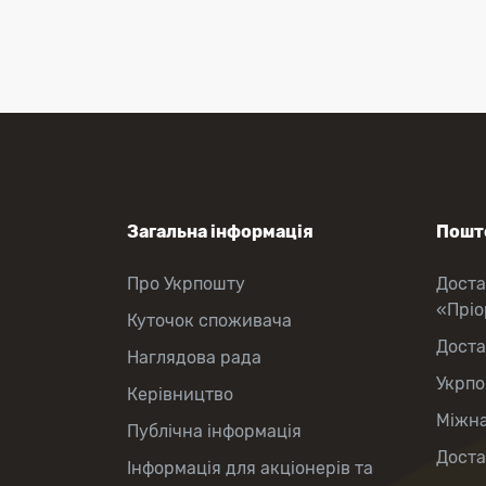
Оформлення передплати на газети
та журнали
Зняття готівки з картки
Виплата пенсій та соціальних
допомог
Продаж товарів
Загальна інформація
Пошто
Про Укрпошту
Доста
«Прі
Куточок споживача
Доста
Наглядова рада
Укрпо
Керівництво
Міжна
Публічна інформація
Доста
Інформація для акціонерів та