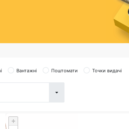
сація (рекламація)
Валютно-обмінні операції
і
Вантажні
Поштомати
Точки видачі
+
Поштові послуги:
Фіна