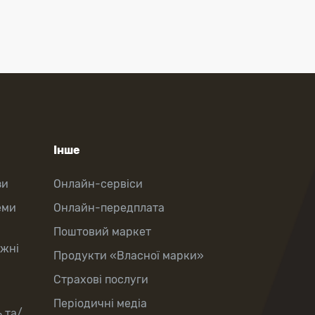
Інше
зи
Онлайн-сервіси
еми
Онлайн-передплата
Поштовий маркет
іжні
Продукти «Власної марки»
Страхові послуги
Періодичні медіа
 та/