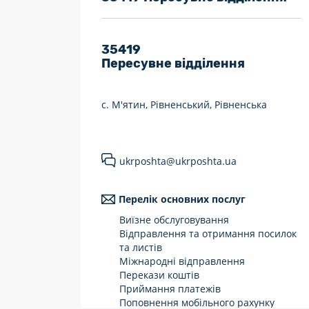
7 днів на тиждень
Працюють після 19:00
35419
Пересувне відділення
Працюють у вихідні
с. М'ятин, Рівненський, Рівненська
ukrposhta@ukrposhta.ua
Перелік основних послуг
Виїзне обслуговування
Відправлення та отримання посилок
та листів
Міжнародні відправлення
Перекази коштів
Приймання платежів
Поповнення мобільного рахунку