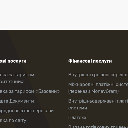
ві послуги
Фінансові послуги
вка за тарифом
Внутрішні грошові перека
оритетний»
Міжнародні платіжні сист
вка за тарифом «Базовий»
(перекази MoneyGram)
шта Документи
Внутрішньодержавні плат
системи
родні поштові перекази
Платежі
вка по світу
Видача готівкових гривень