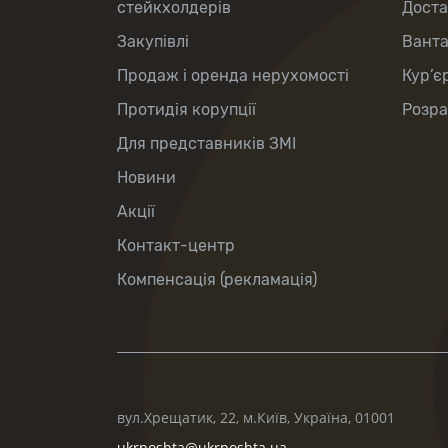
стейкхолдерів
Доста
Закупівлі
Вант
Продаж і оренда нерухомості
Кур’є
Протидія корупції
Розра
Для представників ЗМІ
Новини
Акції
Контакт-центр
Компенсація (рекламація)
вул.Хрещатик, 22, м.Київ, Україна, 01001
ukrposhta@ukrposhta.ua