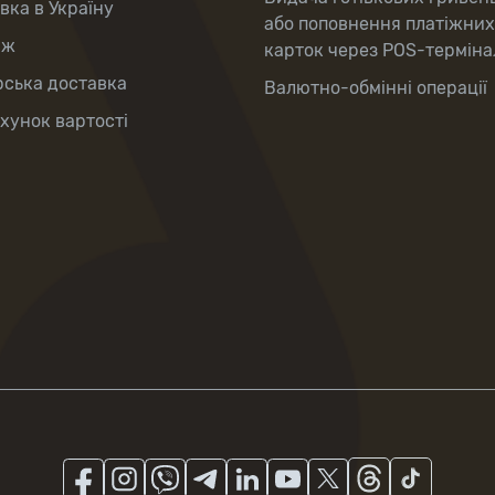
вка в Україну
або поповнення платіжних
аж
карток через POS-терміна
рська доставка
Валютно-обмінні операції
хунок вартості