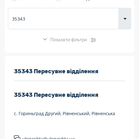
товарів для
городу
Показати фільтри
Розклад роботи:
35343 Пересувне відділення
7 днів на тиждень
35343
Пересувне відділення
Працюють після 19:00
Працюють у вихідні
с. Гориньград Другий, Рівненський, Рівненська
Поштові послуги:
Укрпошта Експрес/тариф «Пріоритетний»
ukrposhta@ukrposhta.ua