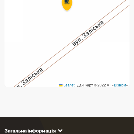
Leaflet
|
Дані карт © 2022 АТ «
Візіком
»
Загальна інформація