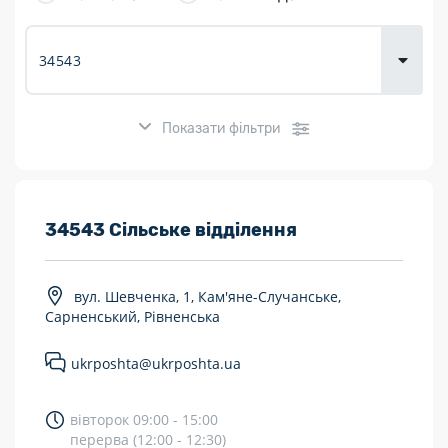
товарів для
городу
Показати фільтри
Розклад роботи:
34543 Сільське відділення
7 днів на тиждень
вул. Шевченка, 1, Кам'яне-Случанське,
Працюють після 19:00
Сарненський, Рівненська
Працюють у вихідні
ukrposhta@ukrposhta.ua
Поштові послуги:
вівторок 09:00 - 15:00
Укрпошта Експрес/тариф «Пріоритетний»
перерва (12:00 - 12:30)