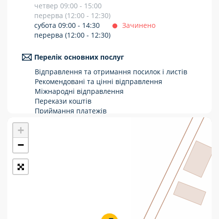
четвер 09:00 - 15:00
Укрпошта Стандарт/тариф «Базовий»
перерва (12:00 - 12:30)
субота 09:00 - 14:30
Зачинено
Доставка за межі України
перерва (12:00 - 12:30)
Прийом вантажів
Перелік основних послуг
Фінансові послуги:
Відправлення та отримання посилок і листів
Рекомендовані та цінні відправлення
Міжнародні відправлення
Термінові перекази
Перекази коштів
Приймання платежів
Перекази
Поповнення мобільного рахунку
+
Оформлення передплати на газети та
Комунальні та інші платежі
журнали
−
Послуги страхування
Операції з карткою: поповнення/зняття
готівки
Виплата пенсій та соціальних допомог
Продаж товарів
Продаж марок та паковання