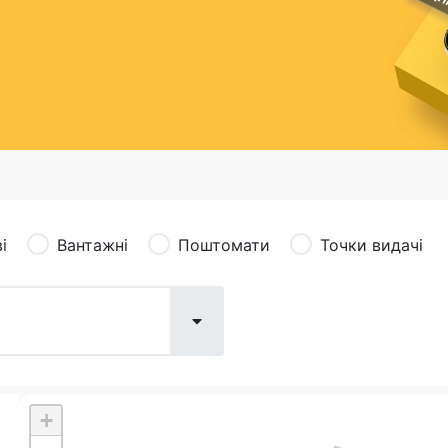
сація (рекламація)
Валютно-обмінні операції
і
Вантажні
Поштомати
Точки видачі
+
Поштові послуги:
Фіна