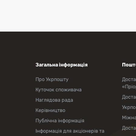
і листів
Рекомендовані та цінні
відправлення
Міжнародні відправлення
Перекази коштів
Приймання платежів
Поповнення мобільного рахунку
Оформлення передплати на газети
та журнали
Послуги страхування
Операції з карткою: поповнення/
Загальна інформація
Пошто
зняття готівки
Виплата пенсій та соціальних
Про Укрпошту
Доста
допомог
«Прі
Продаж товарів
Куточок споживача
Продаж марок та паковання
Доста
Наглядова рада
Укрпо
Керівництво
Міжна
Публічна інформація
Доста
Інформація для акціонерів та