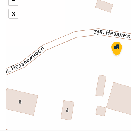
−
Укрпошта Експрес/тариф
Т
«Пріоритетний»
П
Укрпошта Стандарт/тариф «Базовий»
К
Доставка за межі України
Прийом вантажів