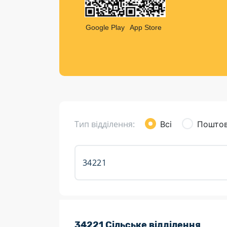
Компен
Листи та листівки
Google Play
App Store
Кур’єрська доставка
Паковання
Доставка з інтернет-магазинів
Доставка товарів для городу
Тип відділення:
Всі
Поштов
Розклад роботи:
34221 Сільське відділення