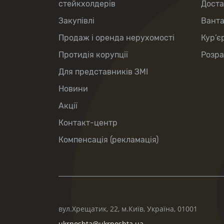
стейкхолдерів
Доста
Закупівлі
Вант
Продаж і оренда нерухомості
Кур’є
Протидія корупції
Розра
Для представників ЗМІ
Новини
Акції
Контакт-центр
Компенсація (рекламація)
вул.Хрещатик, 22, м.Київ, Україна, 01001
ukrposhta@ukrposhta.ua