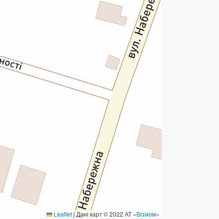
ермінові перекази
ерекази
омунальні та інші платежі
Leaflet
|
Дані карт © 2022 АТ «
Візіком
»