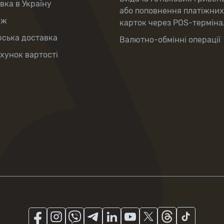
вка в Україну
або поповнення платіжних
аж
карток через POS-терміна
рська доставка
Валютно-обмінні операції
хунок вартості