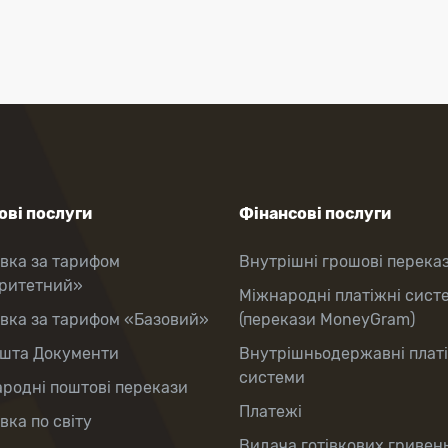
ві послуги
Фінансові послуги
вка за тарифом
Внутрішні грошові перека
оритетний»
Міжнародні платіжні сист
вка за тарифом «Базовий»
(перекази MoneyGram)
шта Документи
Внутрішньодержавні плат
системи
родні поштові перекази
Платежі
вка по світу
Видача готівкових гривень