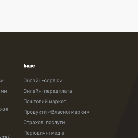
Інше
зи
Онлайн-сервіси
еми
Онлайн-передплата
Поштовий маркет
іжні
Продукти «Власної марки»
Страхові послуги
Періодичні медіа
 та/