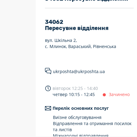
7 днів на тиждень
Працюють після 19:00
34062
Пересувне відділення
Працюють у вихідні
вул. Шкільна 2,
с. Млинок, Вараський, Рівненська
ukrposhta@ukrposhta.ua
вівторок 12:25 - 14:40
четвер 10:15 - 12:45
Зачинено
Перелік основних послуг
Виїзне обслуговування
Відправлення та отримання посилок
та листів
Міжнародні відправлення