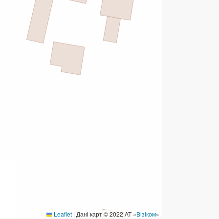
ермінові перекази
ерекази
омунальні та інші платежі
Leaflet
|
Дані карт © 2022 АТ «
Візіком
»