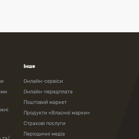
Інше
зи
Онлайн-сервіси
еми
Онлайн-передплата
Поштовий маркет
іжні
Продукти «Власної марки»
Страхові послуги
Періодичні медіа
 та/