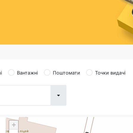
сація (рекламація)
Валютно-обмінні операції
і
Вантажні
Поштомати
Точки видачі
+
Поштові послуги:
Фіна