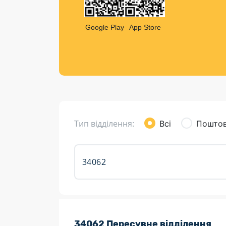
Компен
Листи та листівки
Google Play
App Store
Кур’єрська доставка
Паковання
Доставка з інтернет-магазинів
Доставка товарів для городу
Тип відділення:
Всі
Поштов
Розклад роботи:
34062 Пересувне відділення