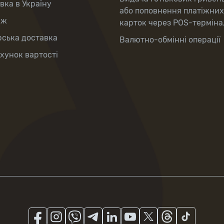
вка в Україну
або поповнення платіжних
аж
карток через POS-терміна
рська доставка
Валютно-обмінні операції
хунок вартості