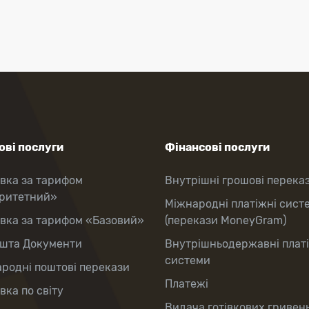
ві послуги
Фінансові послуги
вка за тарифом
Внутрішні грошові перека
оритетний»
Міжнародні платіжні сист
вка за тарифом «Базовий»
(перекази MoneyGram)
шта Документи
Внутрішньодержавні плат
системи
родні поштові перекази
Платежі
вка по світу
Видача готівкових гривень