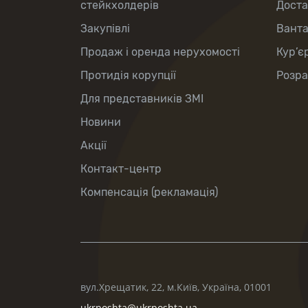
стейкхолдерів
Доста
Закупівлі
Вант
Продаж і оренда нерухомості
Кур’є
Протидія корупції
Розра
Для представників ЗМІ
Новини
Акції
Контакт-центр
Компенсація (рекламація)
вул.Хрещатик, 22, м.Київ, Україна, 01001
ukrposhta@ukrposhta.ua