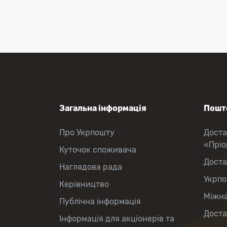
Перекази коштів
Приймання платежів
Поповнення мобільного рахунку
Оформлення передплати на газети
та журнали
Зняття готівки з картки
Виплата пенсій та соціальних
допомог
Продаж товарів
Загальна інформація
Пошто
Про Укрпошту
Доста
«Прі
Куточок споживача
Доста
Наглядова рада
Укрпо
Керівництво
Міжна
Публічна інформація
Доста
Інформація для акціонерів та