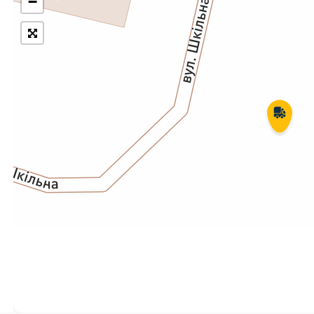
−
Укрпошта Експрес/тариф
Т
«Пріоритетний»
П
Укрпошта Стандарт/тариф «Базовий»
К
Доставка за межі України
Прийом вантажів