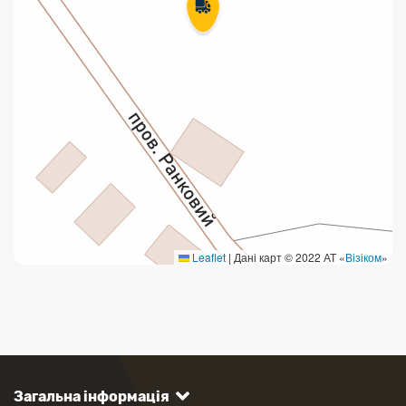
Leaflet
|
Дані карт © 2022 АТ «
Візіком
»
Загальна інформація