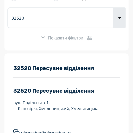
товарів для
городу
Показати фільтри
Розклад роботи:
32520 Пересувне відділення
7 днів на тиждень
32520
Пересувне відділення
Працюють після 19:00
вул. Подільська 1,
Працюють у вихідні
с. Яснозір'я, Хмельницький, Хмельницька
Поштові послуги:
Укрпошта Експрес/тариф «Пріоритетний»
ukrposhta@ukrposhta.ua