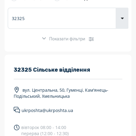
товарів для
городу
Показати фільтри
Розклад роботи:
32325 Сільське відділення
7 днів на тиждень
вул. Центральна, 50, Гуменці, Кам'янець-
Працюють після 19:00
Подільський, Хмельницька
Працюють у вихідні
ukrposhta@ukrposhta.ua
Поштові послуги:
вівторок 08:00 - 14:00
Укрпошта Експрес/тариф «Пріоритетний»
перерва (12:00 - 12:30)