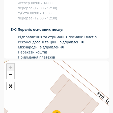
четвер 08:00 - 14:00
Укрпошта Стандарт/тариф «Базовий»
перерва (12:00 - 12:30)
субота 08:00 - 13:30
Доставка за межі України
перерва (12:00 - 12:30)
Прийом вантажів
Перелік основних послуг
Фінансові послуги:
Відправлення та отримання посилок і листів
Рекомендовані та цінні відправлення
Міжнародні відправлення
Термінові перекази
Перекази коштів
Приймання платежів
Перекази
Поповнення мобільного рахунку
+
Оформлення передплати на газети та
Комунальні та інші платежі
журнали
−
Послуги страхування
Операції з карткою: поповнення/зняття
готівки
Виплата пенсій та соціальних допомог
Продаж товарів
Продаж марок та паковання