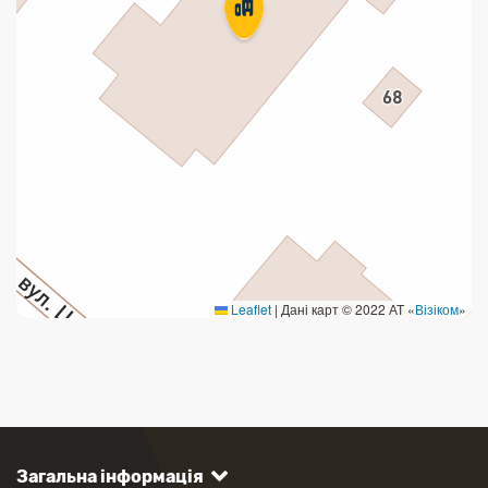
Leaflet
|
Дані карт © 2022 АТ «
Візіком
»
Загальна інформація