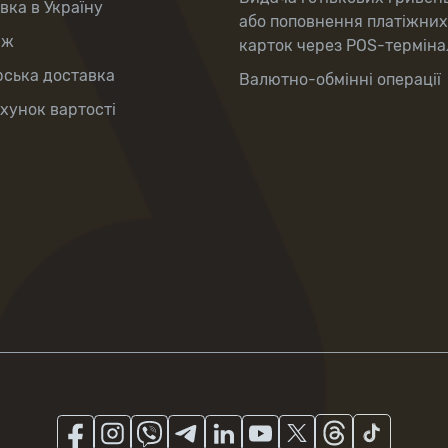
вка в Україну
або поповнення платіжних
аж
карток через POS-терміна
рська доставка
Валютно-обмінні операції
хунок вартості