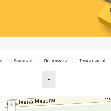
сація (рекламація)
Валютно-обмінні операції
і
Вантажні
Поштомати
Точки видачі
+
Поштові послуги:
Фіна