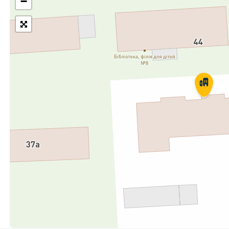
−
Укрпошта Експрес/тариф
Т
«Пріоритетний»
П
Укрпошта Стандарт/тариф «Базовий»
К
Доставка за межі України
Прийом вантажів