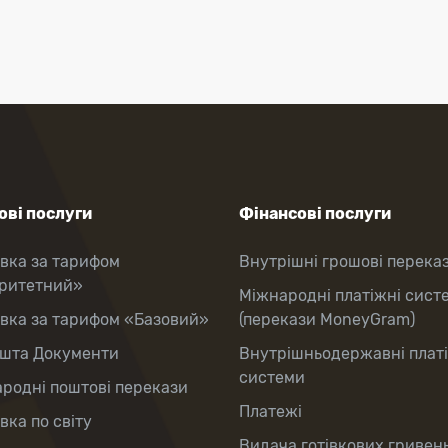
ві послуги
Фінансові послуги
вка за тарифом
Внутрішні грошові перека
оритетний»
Міжнародні платіжні сист
вка за тарифом «Базовий»
(перекази MoneyGram)
шта Документи
Внутрішньодержавні плат
системи
родні поштові перекази
Платежі
вка по світу
Видача готівкових гривень