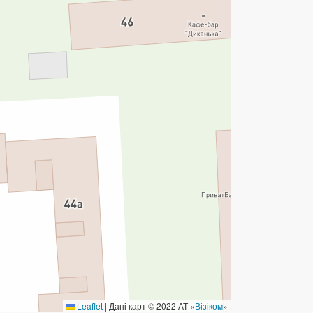
ермінові перекази
ерекази
омунальні та інші платежі
Leaflet
|
Дані карт © 2022 АТ «
Візіком
»