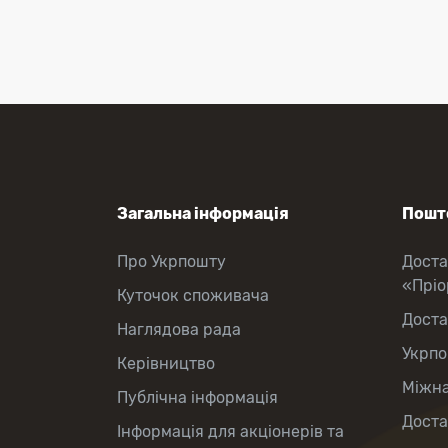
відправлення
Міжнародні відправлення
Перекази коштів
Приймання платежів
Поповнення мобільного рахунку
Оформлення передплати на газети
та журнали
Послуги страхування
Операції з карткою: поповнення/
зняття готівки
Виплата пенсій та соціальних
Загальна інформація
Пошто
допомог
Продаж товарів
Про Укрпошту
Доста
Продаж марок та паковання
«Прі
Куточок споживача
Доста
Наглядова рада
Укрпо
Керівництво
Міжна
Публічна інформація
Доста
Інформація для акціонерів та