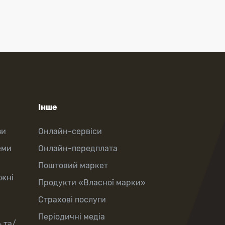
Інше
зи
Онлайн-сервіси
еми
Онлайн-передплата
Поштовий маркет
іжні
Продукти «Власної марки»
Страхові послуги
Періодичні медіа
 та/