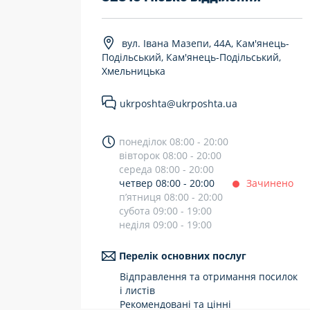
7 днів на тиждень
вул. Івана Мазепи, 44А, Кам'янець-
Працюють після 19:00
Подільський, Кам'янець-Подільський,
Хмельницька
Працюють у вихідні
ukrposhta@ukrposhta.ua
понеділок 08:00 - 20:00
вівторок 08:00 - 20:00
середа 08:00 - 20:00
четвер 08:00 - 20:00
Зачинено
п’ятниця 08:00 - 20:00
субота 09:00 - 19:00
неділя 09:00 - 19:00
Перелік основних послуг
Відправлення та отримання посилок
і листів
Рекомендовані та цінні