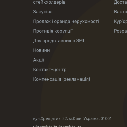
стейкхолдерів
Доста
Закупівлі
Вант
Продаж і оренда нерухомості
Кур’є
Протидія корупції
Розра
Для представників ЗМІ
Новини
Акції
Контакт-центр
Компенсація (рекламація)
вул.Хрещатик, 22, м.Київ, Україна, 01001
ukrposhta@ukrposhta.ua