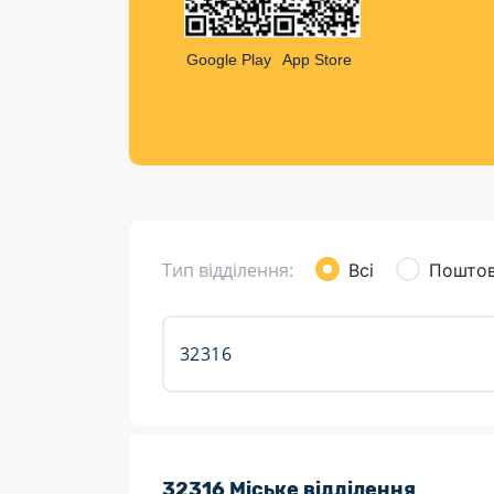
Компен
Листи та листівки
Google Play
App Store
Кур’єрська доставка
Паковання
Доставка з інтернет-магазинів
Доставка товарів для городу
Тип відділення:
Всі
Поштов
Розклад роботи:
32316 Міське відділення