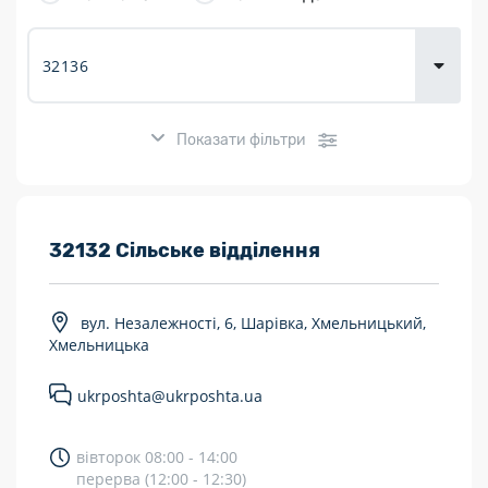
товарів для
городу
Показати фільтри
Розклад роботи:
32132 Сільське відділення
7 днів на тиждень
вул. Незалежності, 6, Шарівка, Хмельницький,
Працюють після 19:00
Хмельницька
Працюють у вихідні
ukrposhta@ukrposhta.ua
Поштові послуги:
вівторок 08:00 - 14:00
Укрпошта Експрес/тариф «Пріоритетний»
перерва (12:00 - 12:30)