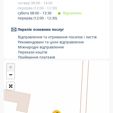
четвер 08:00 - 14:00
Укрпошта Стандарт/тариф «Базовий»
перерва (12:00 - 12:30)
субота 08:00 - 13:30
Відчинено
Доставка за межі України
перерва (12:00 - 12:30)
Прийом вантажів
Перелік основних послуг
Фінансові послуги:
Відправлення та отримання посилок і листів
Рекомендовані та цінні відправлення
Міжнародні відправлення
Термінові перекази
Перекази коштів
Приймання платежів
Перекази
Поповнення мобільного рахунку
+
Оформлення передплати на газети та
Комунальні та інші платежі
журнали
−
Послуги страхування
Операції з карткою: поповнення/зняття
готівки
Виплата пенсій та соціальних допомог
Продаж товарів
Продаж марок та паковання