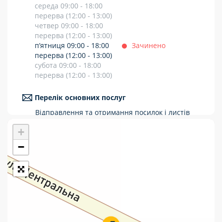
середа 09:00 - 18:00
Укрпошта Стандарт/тариф «Базовий»
перерва (12:00 - 13:00)
четвер 09:00 - 18:00
Доставка за межі України
перерва (12:00 - 13:00)
п’ятниця 09:00 - 18:00
Зачинено
Прийом вантажів
перерва (12:00 - 13:00)
субота 09:00 - 18:00
Фінансові послуги:
перерва (12:00 - 13:00)
Термінові перекази
Перелік основних послуг
Відправлення та отримання посилок і листів
Перекази
Рекомендовані та цінні відправлення
+
Міжнародні відправлення
Комунальні та інші платежі
Перекази коштів
−
Приймання платежів
Поповнення мобільного рахунку
Оформлення передплати на газети та
журнали
Послуги страхування
Операції з карткою: поповнення/зняття
готівки
Виплата пенсій та соціальних допомог