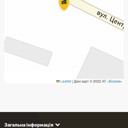
Продаж товарів
Продаж марок та паковання
Leaflet
|
Дані карт © 2022 АТ «
Візіком
»
Загальна інформація