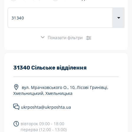
товарів для
городу
Показати фільтри
Розклад роботи:
31340 Сільське відділення
7 днів на тиждень
вул. Мрачковського О., 10, Лісові Гринівці,
Працюють після 19:00
Хмельницький, Хмельницька
Працюють у вихідні
ukrposhta@ukrposhta.ua
Поштові послуги:
вівторок 09:00 - 18:00
Укрпошта Експрес/тариф «Пріоритетний»
перерва (12:00 - 13:00)