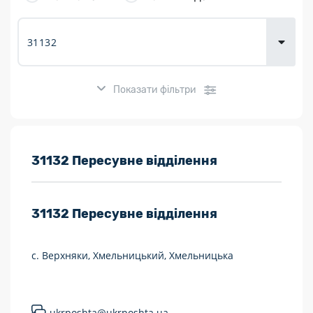
товарів для
городу
Показати фільтри
Розклад роботи:
31132 Пересувне відділення
7 днів на тиждень
31132
Пересувне відділення
Працюють після 19:00
Працюють у вихідні
с. Верхняки, Хмельницький, Хмельницька
Поштові послуги:
Укрпошта Експрес/тариф «Пріоритетний»
ukrposhta@ukrposhta.ua