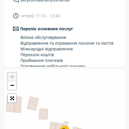
Укрпошта Стандарт/тариф «Базовий»
четвер 11:10 - 13:40
Доставка за межі України
Перелік основних послуг
Прийом вантажів
Виїзне обслуговування
Фінансові послуги:
Відправлення та отримання посилок та листів
Міжнародні відправлення
Перекази коштів
Термінові перекази
Приймання платежів
Перекази
Поповнення мобільного рахунку
Оформлення передплати на газети та
+
Комунальні та інші платежі
журнали
Зняття готівки з картки
−
Виплата пенсій та соціальних допомог
Продаж товарів