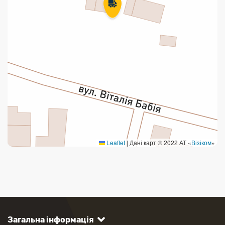
Leaflet
|
Дані карт © 2022 АТ «
Візіком
»
Загальна інформація